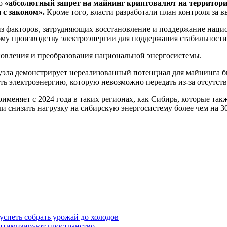
то
«абсолютный запрет на майнинг криптовалют на территории 
 с законом».
Кроме того, власти разработали план контроля за 
з факторов, затрудняющих восстановление и поддержание наци
му производству электроэнергии для поддержания стабильности
ановления и преобразования национальной энергосистемы.
есуэла демонстрирует нереализованный потенциал для майнинга 
ть электроэнергию, которую невозможно передать из-за отсутст
именяет с 2024 года в таких регионах, как Сибирь, которые такж
и снизить нагрузку на сибирскую энергосистему более чем на 3
 успеть собрать урожай до холодов
 оптимизируют пространство