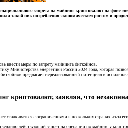
ационального запрета на майнинг криптовалют на фоне энерг
снили такой пик потребления экономическим ростом и прод
овь ввести меры по запрету майнинга биткойнов.
тику Министерства энергетики России 2024 года, которая позво
нг биткойнов предлагает нереализованный потенциал в использо
инг криптовалют, заявляя, что незаконн
ет сталкиваться с ограничениями в нескольких странах из-за ег
твердило действующий запрет на операции по майнингу криптов