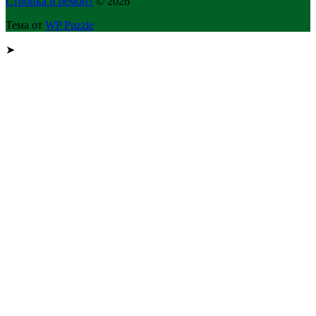
Стройка и ремонт
© 2026
Тема от
WP Puzzle
➤