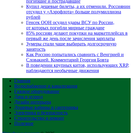
погибшие и пострадавшие
Купил дешевые билеты, а их отменили. Россиянин
отсудил у «Аэрофлота» больше полумиллиона
рублей
Генсек ООН осудил удары ВСУ по России,
от которых погибли мирные граждане
85% россиян делают покупки на маркетплейсах в
первый же день после зачисления зарплаты
Зумеры стали чаще выбирать долгосрочную
занятость
Как Россию попытались сравнить с Венгрией и
Словакией. Комментарий Георгия Бовта
В поведении крупных китов, использующих XRP,
наблюдаются необычные движения
Главная
Водоснабжение и канализация
Газовое оборудование
Дача и огород
Дизайн интерьера
Душевые кабины и сантехника
Электрика и безопасность
Строительство и ремонт
Полезное