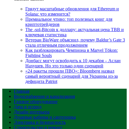
Грядут масштабные обновления для Ethereum и
Solana: что изменится?
Премиальное чтиво: топ полезных книг для
криптотрейдеров
The -sol-Bitcoin к доллару: актуальная цена TBB и
ключевая статистика
Ветеран BioWare объяснил, почему Baldur’s Gate 3
стала отличным продолжением
Как разблокировать Чемпиона в Marvel Tōkon:
Fighting Souls
Донбасс могут освободить к 10 декабря – Аслан
Нахушев. Но это только один сценарий
«24 ракеты прошли ПВО»: Bloomberg назвал
самый вероятный сценарий для Украины из-за
дефицита Patriot
Главная
Водоснабжение и канализация
Газовое оборудование
Дача и огород
Дизайн интерьера
Душевые кабины и сантехника
Электрика и безопасность
Строительство и ремонт