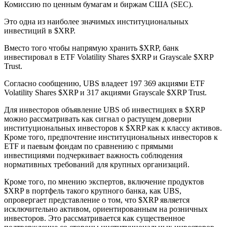
Комиссию по ценным бумагам и биржам США (SEC).
Это одна из наиболее значимых институциональных
инвестиций в $XRP.
Вместо того чтобы напрямую хранить $XRP, банк
инвестировал в ETF Volatility Shares $XRP и Grayscale $XRP
Trust.
Согласно сообщению, UBS владеет 197 369 акциями ETF
Volatility Shares $XRP и 317 акциями Grayscale $XRP Trust.
Для инвесторов объявление UBS об инвестициях в $XRP
можно рассматривать как сигнал о растущем доверии
институциональных инвесторов к $XRP как к классу активов.
Кроме того, предпочтение институциональных инвесторов к
ETF и паевым фондам по сравнению с прямыми
инвестициями подчеркивает важность соблюдения
нормативных требований для крупных организаций.
Кроме того, по мнению экспертов, включение продуктов
$XRP в портфель такого крупного банка, как UBS,
опровергает представление о том, что $XRP является
исключительно активом, ориентированным на розничных
инвесторов. Это рассматривается как существенное