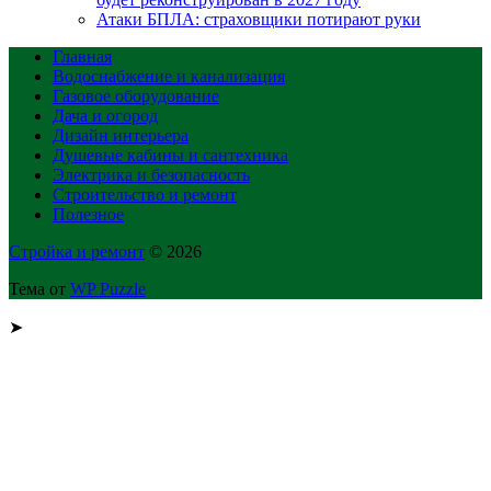
Атаки БПЛА: страховщики потирают руки
Главная
Водоснабжение и канализация
Газовое оборудование
Дача и огород
Дизайн интерьера
Душевые кабины и сантехника
Электрика и безопасность
Строительство и ремонт
Полезное
Стройка и ремонт
© 2026
Тема от
WP Puzzle
➤