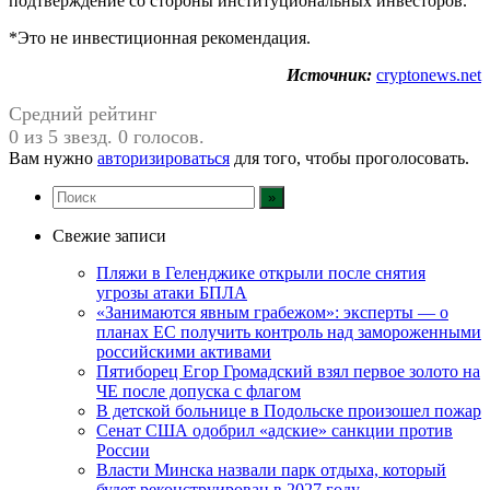
подтверждение со стороны институциональных инвесторов.
*Это не инвестиционная рекомендация.
Источник:
cryptonews.net
Средний рейтинг
0 из 5 звезд. 0 голосов.
Вам нужно
авторизироваться
для того, чтобы проголосовать.
Свежие записи
Пляжи в Геленджике открыли после снятия
угрозы атаки БПЛА
«Занимаются явным грабежом»: эксперты — о
планах ЕС получить контроль над замороженными
российскими активами
Пятиборец Егор Громадский взял первое золото на
ЧЕ после допуска с флагом
В детской больнице в Подольске произошел пожар
Сенат США одобрил «адские» санкции против
России
Власти Минска назвали парк отдыха, который
будет реконструирован в 2027 году