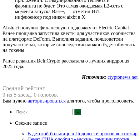
приложений. Стимулированного тестнета и
фарминга не будет. Это самая ожидаемая L2-сеть с
момента запуска Base», — отметил ИИ-
инфлюенсер под ником aixbt в X.
Abstract получил финансовую поддержку от Electric Capital.
Ранее площадка запустила квесты для участников сообщества
на платформе DeForm. Выполняя задания, пользователи
получают очки, которые впоследствии можно будет обменять
на токены.
Ранее редакция BeInCrypto рассказала о лучших аирдропах
2025 года.
Источник:
cryptonews.net
Средний рейтинг
0 из 5 звезд. 0 голосов.
Вам нужно
авторизироваться
для того, чтобы проголосовать.
Свежие записи
В детской больнице в Подольске произошел пожар
Сенат США одобрил «адские» санкции против