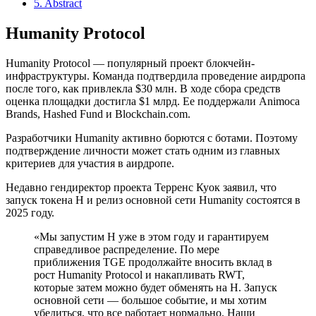
5.
Abstract
Humanity Protocol
Humanity Protocol — популярный проект блокчейн-
инфраструктуры. Команда подтвердила проведение аирдропа
после того, как привлекла $30 млн. В ходе сбора средств
оценка площадки достигла $1 млрд. Ее поддержали Animoca
Brands, Hashed Fund и Blockchain.com.
Разработчики Humanity активно борются с ботами. Поэтому
подтверждение личности может стать одним из главных
критериев для участия в аирдропе.
Недавно гендиректор проекта Терренс Куок заявил, что
запуск токена H и релиз основной сети Humanity состоятся в
2025 году.
«Мы запустим H уже в этом году и гарантируем
справедливое распределение. По мере
приближения TGE продолжайте вносить вклад в
рост Humanity Protocol и накапливать RWT,
которые затем можно будет обменять на H. Запуск
основной сети — большое событие, и мы хотим
убедиться, что все работает нормально. Наши