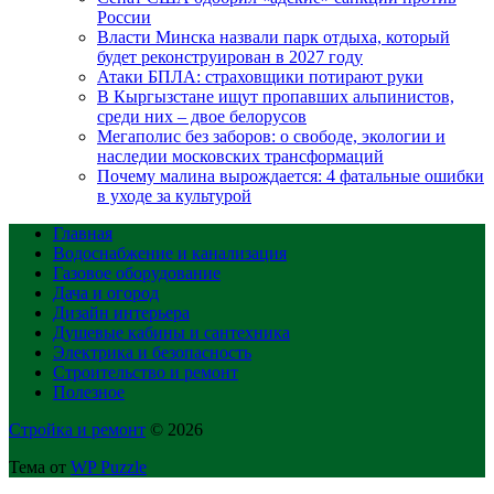
России
Власти Минска назвали парк отдыха, который
будет реконструирован в 2027 году
Атаки БПЛА: страховщики потирают руки
В Кыргызстане ищут пропавших альпинистов,
среди них – двое белорусов
Мегаполис без заборов: о свободе, экологии и
наследии московских трансформаций
Почему малина вырождается: 4 фатальные ошибки
в уходе за культурой
Главная
Водоснабжение и канализация
Газовое оборудование
Дача и огород
Дизайн интерьера
Душевые кабины и сантехника
Электрика и безопасность
Строительство и ремонт
Полезное
Стройка и ремонт
© 2026
Тема от
WP Puzzle