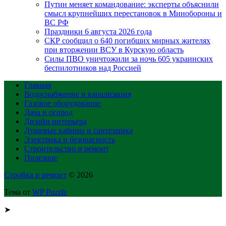
Путин меняет командование: эксперты объяснили
смысл крупнейших перестановок в Минобороны и
ВС РФ
Праздники 6 августа 2026 года
СКР сообщил о 640 погибших мирных жителях
при вторжении ВСУ в Курскую область
Силы ПВО уничтожили за ночь 605 украинских
беспилотников над Россией
Главная
Водоснабжение и канализация
Газовое оборудование
Дача и огород
Дизайн интерьера
Душевые кабины и сантехника
Электрика и безопасность
Строительство и ремонт
Полезное
Стройка и ремонт
© 2026
Тема от
WP Puzzle
➤