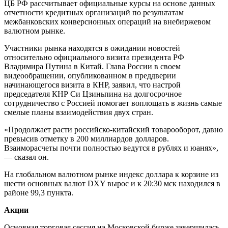
ЦБ РФ рассчитывает официальные курсы на основе данных
отчетности кредитных организаций по результатам
межбанковских конверсионных операций на внебиржевом
валютном рынке.
Участники рынка находятся в ожидании новостей
относительно официального визита президента РФ
Владимира Путина в Китай. Глава России в своем
видеообращении, опубликованном в преддверии
начинающегося визита в КНР, заявил, что настрой
председателя КНР Си Цзиньпина на долгосрочное
сотрудничество с Россией помогает воплощать в жизнь самые
смелые планы взаимодействия двух стран.
«Продолжает расти российско-китайский товарооборот, давно
превысив отметку в 200 миллиардов долларов.
Взаиморасчеты почти полностью ведутся в рублях и юанях»,
— сказал он.
На глобальном валютном рынке индекс доллара к корзине из
шести основных валют DXY вырос и к 20:30 мск находился в
районе 99,3 пункта.
Акции
Основная торговая сессия на Московской бирже завершилась