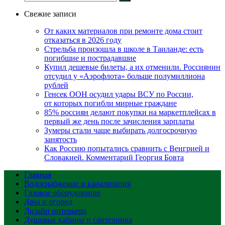
Свежие записи
От каких материалов при ремонте дома стоит
отказаться в 2026 году
Стрельба произошла в школе в Таиланде: есть
погибшие и пострадавшие
Купил дешевые билеты, а их отменили. Россиянин
отсудил у «Аэрофлота» больше полумиллиона
рублей
Генсек ООН осудил удары ВСУ по России,
от которых погибли мирные граждане
85% россиян делают покупки на маркетплейсах в
первый же день после зачисления зарплаты
Зумеры стали чаще выбирать долгосрочную
занятость
Как Россию попытались сравнить с Венгрией и
Словакией. Комментарий Георгия Бовта
Главная
Водоснабжение и канализация
Газовое оборудование
Дача и огород
Дизайн интерьера
Душевые кабины и сантехника