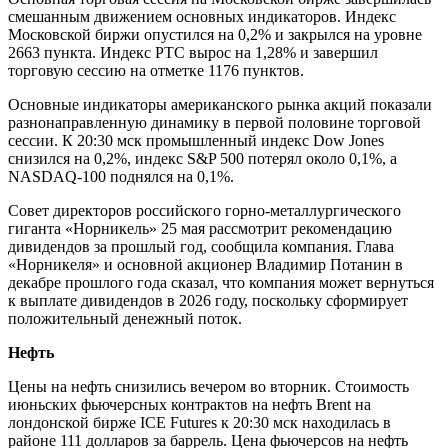
смешанным движением основных индикаторов. Индекс
Московской биржи опустился на 0,2% и закрылся на уровне
2663 пункта. Индекс РТС вырос на 1,28% и завершил
торговую сессию на отметке 1176 пунктов.
Основные индикаторы американского рынка акций показали
разнонаправленную динамику в первой половине торговой
сессии. К 20:30 мск промышленный индекс Dow Jones
снизился на 0,2%, индекс S&P 500 потерял около 0,1%, а
NASDAQ-100 поднялся на 0,1%.
Совет директоров российского горно-металлургического
гиганта «Норникель» 25 мая рассмотрит рекомендацию
дивидендов за прошлый год, сообщила компания. Глава
«Норникеля» и основной акционер Владимир Потанин в
декабре прошлого года сказал, что компания может вернуться
к выплате дивидендов в 2026 году, поскольку сформирует
положительный денежный поток.
Нефть
Цены на нефть снизились вечером во вторник. Стоимость
июньских фьючерсных контрактов на нефть Brent на
лондонской бирже ICE Futures к 20:30 мск находилась в
районе 111 долларов за баррель. Цена фьючерсов на нефть