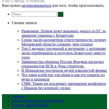
0 из 5 звезд. 0 голосов.
Вам нужно
авторизироваться
для того, чтобы проголосовать.
Свежие записи
Рыженков: Латвия хочет выкачать деньги из ЕС за
закрытие границы с Беларусью
Сорок тысяч километров ответственности: почему
Московской области сложнее, чем столице
Топ-5 модных тенденций в интерьере, с которыми
легко переборщить и получить безвкусицу вместо
уюта
Замминистра обороны России Фрадков наградил
специалистов ВСК в День строителя
В Шэньчжэне построили музей извилистой формы
Что такое клейстер для обоев и как его сварить из
муки и крахмала
СМИ: Трамп ни исключает завершение конфликта
с Ираном без ядерной сделки
Главная
Водоснабжение и канализация
Газовое оборудование