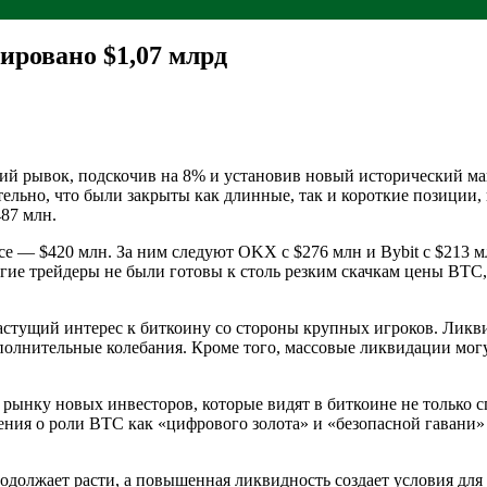
ировано $1,07 млрд
й рывок, подскочив на 8% и установив новый исторический мак
льно, что были закрыты как длинные, так и короткие позиции, п
487 млн.
 — $420 млн. За ним следуют OKX с $276 млн и Bybit с $213 м
огие трейдеры не были готовы к столь резким скачкам цены BTC,
астущий интерес к биткоину со стороны крупных игроков. Ликви
олнительные колебания. Кроме того, массовые ликвидации мог
 рынку новых инвесторов, которые видят в биткоине не только 
ия о роли BTC как «цифрового золота» и «безопасной гавани» 
родолжает расти, а повышенная ликвидность создает условия дл