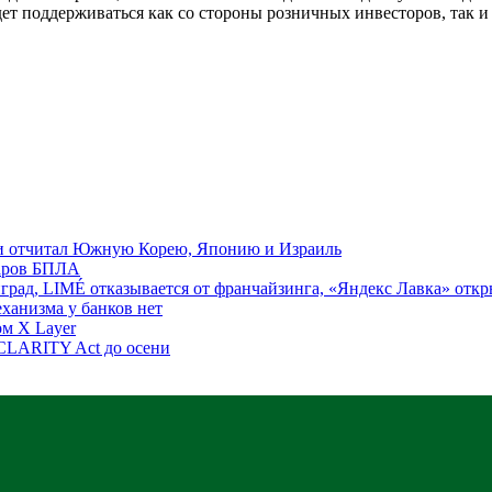
дет поддерживаться как со стороны розничных инвесторов, так 
 и отчитал Южную Корею, Японию и Израиль
даров БПЛА
град, LIMÉ отказывается от франчайзинга, «Яндекс Лавка» откр
ханизма у банков нет
ом X Layer
CLARITY Act до осени