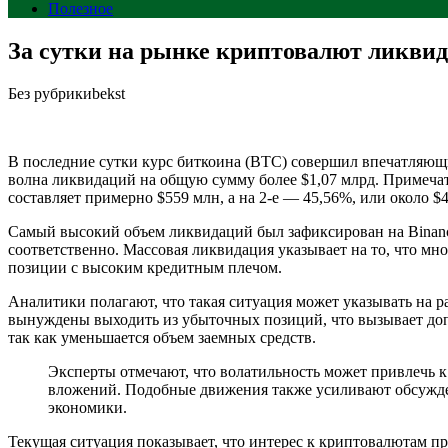
Полезное
За сутки на рынке криптовалют ликвид
Без рубрики
bekst
В последние сутки курс биткоина (BTC) совершил впечатляющи
волна ликвидаций на общую сумму более $1,07 млрд. Примечате
составляет примерно $559 млн, а на 2-е — 45,56%, или около $
Самый высокий объем ликвидаций был зафиксирован на Binance
соответственно. Массовая ликвидация указывает на то, что мн
позиции с высоким кредитным плечом.
Аналитики полагают, что такая ситуация может указывать на р
вынуждены выходить из убыточных позиций, что вызывает доп
так как уменьшается объем заемных средств.
Эксперты отмечают, что волатильность может привлечь к
вложений. Подобные движения также усиливают обсужден
экономики.
Текущая ситуация показывает, что интерес к криптовалютам п