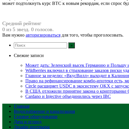
может подтолкнуть курс BTC к новым рекордам, если спрос бу
Средний рейтинг
0 из 5 звезд. 0 голосов.
Вам нужно
авторизироваться
для того, чтобы проголосовать.
Свежие записи
Может дать: Зеленский высек Германию и Польшу
Wildberries включил в страхование заказов риски у
Главное за неделю: «ВкусВилл» выходит в Калинин
Право на рефинансирование комбо-ипотеки есть, ме
Circle расширяет USDC в экосистему OKX с запуск
В США отложили принятие закона о крипторынке 
Cardano и Injective объединились через IBC
Главная
Водоснабжение и канализация
Газовое оборудование
Дача и огород
Дизайн интерьера