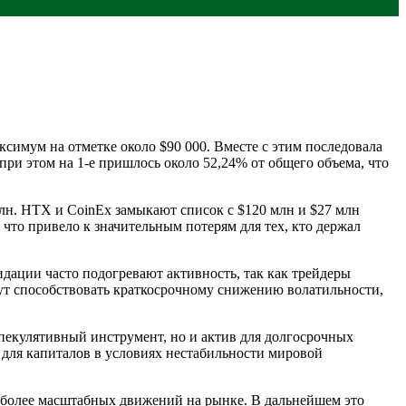
симум на отметке около $90 000. Вместе с этим последовала
ри этом на 1-е пришлось около 52,24% от общего объема, что
лн. HTX и CoinEx замыкают список с $120 млн и $27 млн
 что привело к значительным потерям для тех, кто держал
дации часто подогревают активность, так как трейдеры
ут способствовать краткосрочному снижению волатильности,
спекулятивный инструмент, но и актив для долгосрочных
для капиталов в условиях нестабильности мировой
я более масштабных движений на рынке. В дальнейшем это