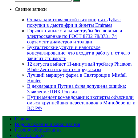
Свежие записи
Оплата криптовалютой в аэропортах Дубая:
покупки в дьюти-фри и билеты Emirates
Горячекатаные стальные трубы бесшовные и
электросварные по ГОСТ 8732-78/8731-74
сортамент диаметров и толщин
Бухгалтерские услуги и налоговое
консультирование: что входит в работу и от чего
зависит стоимость
12 августа выйдет 11-минутный трейлер Phantom
Blade Zero и откроются предзаказы
Лучший маршрут фарма в Святороще в Mistfall
Hunter
В декларации Путина была допущена ошибка:
Заявление ЦИК России
Путин меняет командование: эксперты объяснили
смысл крупнейших перестановок в Минобороны и
ВС РФ
Главная
Водоснабжение и канализация
Газовое оборудование
Дача и огород