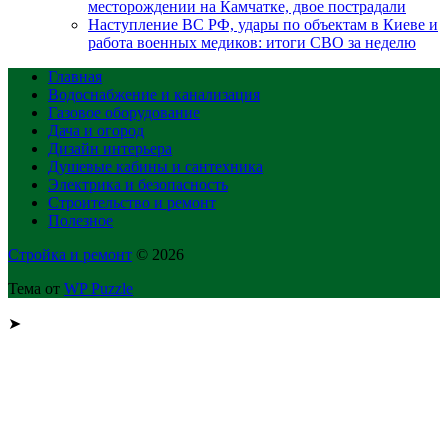
месторождении на Камчатке, двое пострадали
Наступление ВС РФ, удары по объектам в Киеве и
работа военных медиков: итоги СВО за неделю
Главная
Водоснабжение и канализация
Газовое оборудование
Дача и огород
Дизайн интерьера
Душевые кабины и сантехника
Электрика и безопасность
Строительство и ремонт
Полезное
Стройка и ремонт
© 2026
Тема от
WP Puzzle
➤