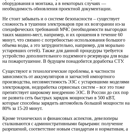
оборудования и монтажа, а в некоторых случаях —
необходимость обновления проектной документации.
Не стоит забывать и о системе безопасности – существует
сложность в тушении электрокаров при их возгорании из-за
специфических требований МЧС (необходимости выгородки
таких машино-мест, например, и их орошения в течение 60
минут, что связано с потребностью использования большого
объема воды, а это затруднительно, например, для морально
устаревших сетей). Также для данной процедуры требуется
устройство дополнительного подземного резервуара для воды
на пожаротушение. В будущем понадобится доработка СТУ.
Существуют и технологические проблемы, в частности
зависимость от аккумуляторов и запчастей импортного
производства, несовместимость ЭЗС с устаревшими моделями
электрокаров, недоработка сервисных систем – все это тоже
препятствует широкому внедрению ЭЗС. В России до сих пор
не развита сеть быстрых зарядок мощностью в 500 кВТ,
которые способны зарядить автомобиль большой мощности на
80% за 15-20 минут.
Кроме технических и финансовых аспектов, девелоперы
сталкиваются с административными барьерами: получение
разрешений, соответствие новым стандартам и нормативам, а