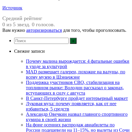
Источник
Средний рейтинг
0 из 5 звезд. 0 голосов.
Вам нужно
авторизироваться
для того, чтобы проголосовать.
Свежие записи
Почему малина вырождается: 4 фатальные ошибки
в уходе за культурой
MAD размещает галереи, похожие на валуны, по
всему музею в Шэньчжэне
Поддержка участников СВО, стабилизация на
топливном рынке: Володин рассказал о законах,
вступающих в силу с августа
В Санкт-Петербурге пройдет интерьерный маркет
Луковая муха: почему появляется, как от нее
избавиться, 5 средств
Александр Овечкин назвал главного спортивного
кумира в своей жизни
На фоне осенних распродаж авиабилеты по
России подешевели на 11–15%, но вылеты из Сочи