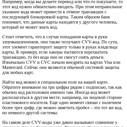
Например, когда вы делаете перевод или что-то покупаете, то
этот код нужно обязательно вводить. При этом неправильное
указание кода может привести к отмене транзакции с
последующей блокировкой карты. Таким образом банк
понимает, что данные карты находятся у другого человека,
который не может знать код.
Стоит отметить, что в случае попадания карты в руки
злоумышленников, они также получают CVV-код. По сути,
этот элемент гарантирует защиту только в руках владельца
карты. К примеру, если хакеры пытаются перехватить
транзакцию, то без кода они не смогут снять деньги.
Изначально CVV и CVC начали внедрять на картах Visa или
Mastercard. Сейчас они являются обычной системой защиты
для любых карт.
Найти код можно в специальном поле на вашей карте.
Обратите внимание на три цифры рядом с подписью, так как
обычно код расположен именно там. Иногда код может
располагаться в другом месте, например, на лицевой стороне
пластикового носителя. Еще один момент связан с наличием
более трех цифр, где можно заметить пробел – это тот же код,
но немного другой системы.
На самом деле CVV-коды уже давно вызывают сомнение у