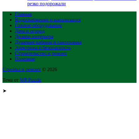
резко подорожали
Главная
Водоснабжение и канализация
Газовое оборудование
Дача и огород
Дизайн интерьера
Душевые кабины и сантехника
Электрика и безопасность
Строительство и ремонт
Полезное
Стройка и ремонт
© 2026
Тема от
WP Puzzle
➤