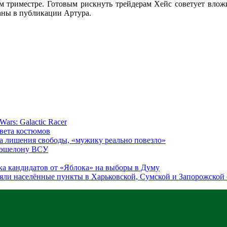
м триместре. Готовым рискнуть трейдерам Хейс советует влож
ны в публикации Артура.
ars: Galactic Racer
цвета костюмов
а лишения свободы, «мужику реально повезло»
у эшелону ВСУ
ка кандидатов от «Яблока» на выборы в Думу
яли населённые пункты в Харьковской, Сумской и Запорожской 