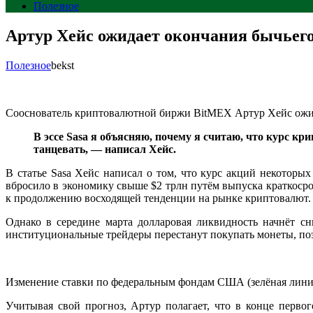
Полезное
Артур Хейс ожидает окончания бычьего
Полезное
bekst
Сооснователь криптовалютной биржи BitMEX Артур Хейс ожида
В эссе Sasa я объясняю, почему я считаю, что курс кр
танцевать, — написал Хейс.
В статье Sasa Хейс написал о том, что курс акций некоторы
вбросило в экономику свыше $2 трлн путём выпуска краткоср
к продолжению восходящей тенденции на рынке криптовалют.
Однако в середине марта долларовая ликвидность начнёт сн
институциональные трейдеры перестанут покупать монеты, поэ
Изменение ставки по федеральным фондам США (зелёная линия)
Учитывая свой прогноз, Артур полагает, что в конце перво