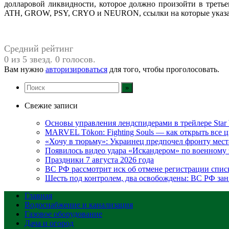
долларовой ликвидности, которое должно произойти в третье
ATH, GROW, PSY, CRYO и NEURON, ссылки на которые указа
Средний рейтинг
0 из 5 звезд. 0 голосов.
Вам нужно
авторизироваться
для того, чтобы проголосовать.
Свежие записи
Основы управления лендспидерами в трейлере Star W
MARVEL Tōkon: Fighting Souls — как открыть все 
«Хочу в тюрьму»: Украинец предпочел фронту мест
Появилось видео удара «Искандером» по военном
Праздники 7 августа 2026 года
ВС РФ рассмотрит иск об отмене регистрации спис
Шесть под контролем, два освобождены: ВС РФ зан
Главная
Водоснабжение и канализация
Газовое оборудование
Дача и огород