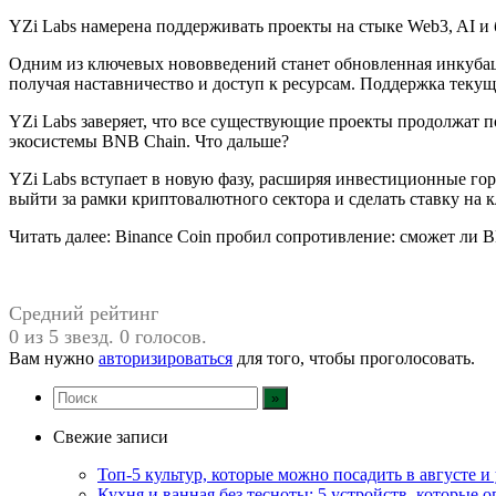
YZi Labs намерена поддерживать проекты на стыке Web3, AI и
Одним из ключевых нововведений станет обновленная инкубац
получая наставничество и доступ к ресурсам. Поддержка теку
YZi Labs заверяет, что все существующие проекты продолжат п
экосистемы BNB Chain. Что дальше?
YZi Labs вступает в новую фазу, расширяя инвестиционные го
выйти за рамки криптовалютного сектора и сделать ставку на 
Читать далее: Binance Coin пробил сопротивление: сможет ли 
Средний рейтинг
0 из 5 звезд. 0 голосов.
Вам нужно
авторизироваться
для того, чтобы проголосовать.
Свежие записи
Топ-5 культур, которые можно посадить в августе и
Кухня и ванная без тесноты: 5 устройств, которые