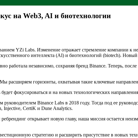
окус на Web3, AI и биотехнологии
названием YZi Labs. Изменение отражает стремление компании к
кусственного интеллекта (AI) и биотехнологий (biotech). Новый
но работала независимо, сохраняя бренд Binance. Теперь, после 
 Мы расширяем горизонты, охватывая такие ключевые направлен
ь будет фокусироваться и на новых технологических направлен
ым руководителем Binance Labs в 2018 году. Тогда под ее руков
njective, CertiK и Dune Analytics.
тя ребрендинг открывает новую главу, наша миссия остается не
вестиционную стратегию и расширить присутствие в новых тех