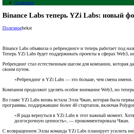
Полезное
Binance Labs теперь YZi Labs: новый ф
Полезное
bekst
Binance Labs объявила о ребрендинге и теперь работает под 
Теперь YZi Labs будет поддерживать проекты в сферах Web3, ис
Ребрендинг стал естественным шагом для компании, которая дав
своим путем.
«Ребрендинг в YZi Labs — это больше, чем смена имени.
Компания продолжит уделять особое внимание Web3, но тепер
Во главе YZi Labs вновь встала Элла Чжан, которая была перв
программы, поддержавшие более 40 стартапов, включая Polygon, I
«Я рада вернуться в YZi Labs в этот важный момент. Хо
долгосрочную ценность», — прокомментировала Чжан.
С возвращением Эллы команда YZi Labs планирует усилить ин