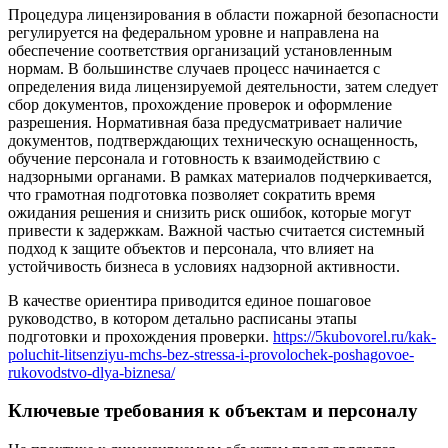
Процедура лицензирования в области пожарной безопасности
регулируется на федеральном уровне и направлена на
обеспечение соответствия организаций установленным
нормам. В большинстве случаев процесс начинается с
определения вида лицензируемой деятельности, затем следует
сбор документов, прохождение проверок и оформление
разрешения. Нормативная база предусматривает наличие
документов, подтверждающих техническую оснащенность,
обучение персонала и готовность к взаимодействию с
надзорными органами. В рамках материалов подчеркивается,
что грамотная подготовка позволяет сократить время
ожидания решения и снизить риск ошибок, которые могут
привести к задержкам. Важной частью считается системный
подход к защите объектов и персонала, что влияет на
устойчивость бизнеса в условиях надзорной активности.
В качестве ориентира приводится единое пошаговое
руководство, в котором детально расписаны этапы
подготовки и прохождения проверки.
https://5kubovorel.ru/kak-
poluchit-litsenziyu-mchs-bez-stressa-i-provolochek-poshagovoe-
rukovodstvo-dlya-biznesa/
Ключевые требования к объектам и персоналу