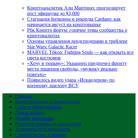
Криптоаналитик Али Мартинес прогнозирует
рост эфириума до $3,000
Стагнация биткоина и рекорды Cardano: как
начинается август на крипторынке
Рбк Крипто форум: горячие темы сообщества о
криптовалютах
Основы управления лендспидерами в трейлере
Star Wars: Galactic Racer
MARVEL Tōkon: Fighting Souls — как открыть все
цвета костюмов
«Хочу в тюрьму»: Украинец предпочел фронту
места лишения свободы, «мужику реально
повезло»
Появилось видео удара «Искандером» по
военному эшелону ВСУ
Главная
Водоснабжение и канализация
Газовое оборудование
Дача и огород
Дизайн интерьера
Душевые кабины и сантехника
Электрика и безопасность
Строительство и ремонт