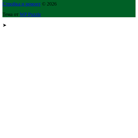
Стройка и ремонт
© 2026
Тема от
WP Puzzle
➤