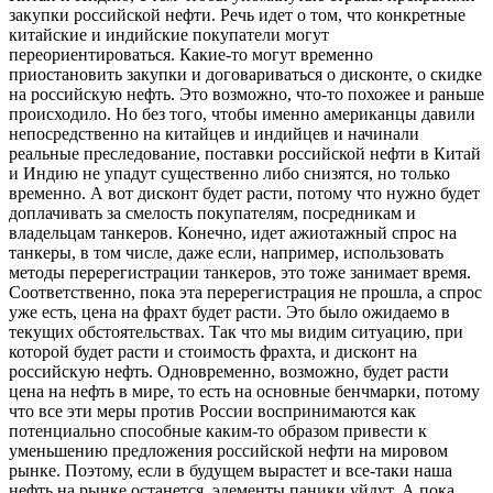
закупки российской нефти. Речь идет о том, что конкретные
китайские и индийские покупатели могут
переориентироваться. Какие-то могут временно
приостановить закупки и договариваться о дисконте, о скидке
на российскую нефть. Это возможно, что-то похожее и раньше
происходило. Но без того, чтобы именно американцы давили
непосредственно на китайцев и индийцев и начинали
реальные преследование, поставки российской нефти в Китай
и Индию не упадут существенно либо снизятся, но только
временно. А вот дисконт будет расти, потому что нужно будет
доплачивать за смелость покупателям, посредникам и
владельцам танкеров. Конечно, идет ажиотажный спрос на
танкеры, в том числе, даже если, например, использовать
методы перерегистрации танкеров, это тоже занимает время.
Соответственно, пока эта перерегистрация не прошла, а спрос
уже есть, цена на фрахт будет расти. Это было ожидаемо в
текущих обстоятельствах. Так что мы видим ситуацию, при
которой будет расти и стоимость фрахта, и дисконт на
российскую нефть. Одновременно, возможно, будет расти
цена на нефть в мире, то есть на основные бенчмарки, потому
что все эти меры против России воспринимаются как
потенциально способные каким-то образом привести к
уменьшению предложения российской нефти на мировом
рынке. Поэтому, если в будущем вырастет и все-таки наша
нефть на рынке останется, элементы паники уйдут. А пока