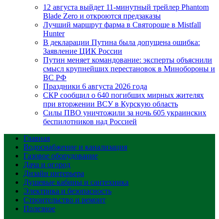
12 августа выйдет 11-минутный трейлер Phantom
Blade Zero и откроются предзаказы
Лучший маршрут фарма в Святороще в Mistfall
Hunter
В декларации Путина была допущена ошибка:
Заявление ЦИК России
Путин меняет командование: эксперты объяснили
смысл крупнейших перестановок в Минобороны и
ВС РФ
Праздники 6 августа 2026 года
СКР сообщил о 640 погибших мирных жителях
при вторжении ВСУ в Курскую область
Силы ПВО уничтожили за ночь 605 украинских
беспилотников над Россией
Главная
Водоснабжение и канализация
Газовое оборудование
Дача и огород
Дизайн интерьера
Душевые кабины и сантехника
Электрика и безопасность
Строительство и ремонт
Полезное