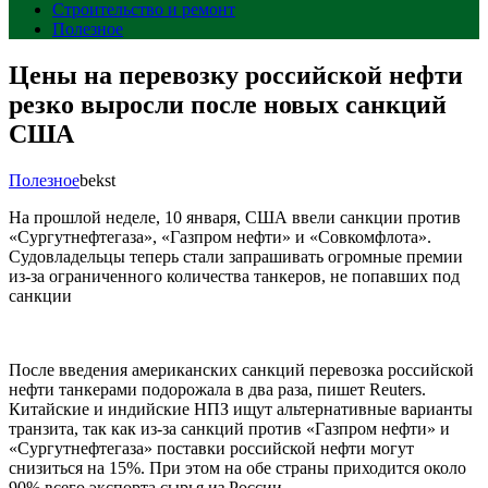
Строительство и ремонт
Полезное
Цены на перевозку российской нефти
резко выросли после новых санкций
США
Полезное
bekst
На прошлой неделе, 10 января, США ввели санкции против
«Сургутнефтегаза», «Газпром нефти» и «Совкомфлота».
Судовладельцы теперь стали запрашивать огромные премии
из-за ограниченного количества танкеров, не попавших под
санкции
После введения американских санкций перевозка российской
нефти танкерами подорожала в два раза, пишет Reuters.
Китайские и индийские НПЗ ищут альтернативные варианты
транзита, так как из-за санкций против «Газпром нефти» и
«Сургутнефтегаза» поставки российской нефти могут
снизиться на 15%. При этом на обе страны приходится около
90% всего экспорта сырья из России.