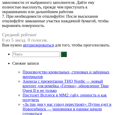
зависимости от выбранного заполнителя. Дайте ему
полностью высохнуть, прежде чем приступать к
окрашиванию или дальнейшим работам.
7. При необходимости отшлифуйте: После высыхания
отшлифуйте замазанные участки наждачной бумагой, чтобы
выровнять поверхность.
Средний рейтинг
0 из 5 звезд. 0 голосов.
Вам нужно
авторизироваться
для того, чтобы проголосовать.
Свежие записи
Производство кровельных, стеновых и заборных
материалов
Анонсы с презентации THQ Nordic — новый
контент для ремейка «Готики», обновление Titan
Quest II и не только
Пистолет Всплеск в MM2: гайд, ценность и как
получить
«За три дня у нас город перестроят»: Путин едет в
Новосибирск — чиновники в панике начали
готовиться