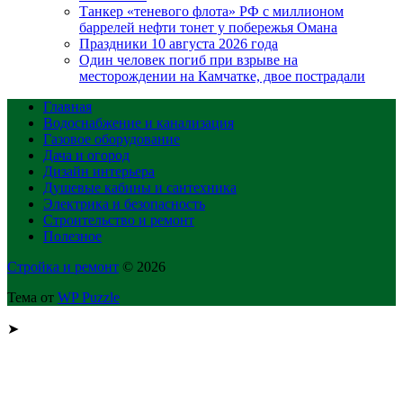
Танкер «теневого флота» РФ с миллионом
баррелей нефти тонет у побережья Омана
Праздники 10 августа 2026 года
Один человек погиб при взрыве на
месторождении на Камчатке, двое пострадали
Главная
Водоснабжение и канализация
Газовое оборудование
Дача и огород
Дизайн интерьера
Душевые кабины и сантехника
Электрика и безопасность
Строительство и ремонт
Полезное
Стройка и ремонт
© 2026
Тема от
WP Puzzle
➤