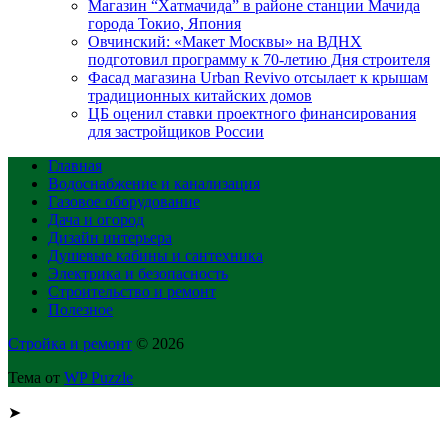
Магазин “Хатмачида” в районе станции Мачида
города Токио, Япония
Овчинский: «Макет Москвы» на ВДНХ
подготовил программу к 70-летию Дня строителя
Фасад магазина Urban Revivo отсылает к крышам
традиционных китайских домов
ЦБ оценил ставки проектного финансирования
для застройщиков России
Главная
Водоснабжение и канализация
Газовое оборудование
Дача и огород
Дизайн интерьера
Душевые кабины и сантехника
Электрика и безопасность
Строительство и ремонт
Полезное
Стройка и ремонт
© 2026
Тема от
WP Puzzle
➤