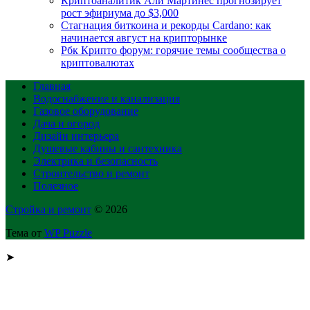
Криптоаналитик Али Мартинес прогнозирует
рост эфириума до $3,000
Стагнация биткоина и рекорды Cardano: как
начинается август на крипторынке
Рбк Крипто форум: горячие темы сообщества о
криптовалютах
Главная
Водоснабжение и канализация
Газовое оборудование
Дача и огород
Дизайн интерьера
Душевые кабины и сантехника
Электрика и безопасность
Строительство и ремонт
Полезное
Стройка и ремонт
© 2026
Тема от
WP Puzzle
➤