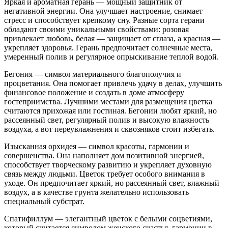
Яркая и ароматная герань — мощный защитник от
негативной энергии. Она улучшает настроение, снимает
стресс и способствует крепкому сну. Разные сорта герани
обладают своими уникальными свойствами: розовая
привлекает любовь, белая — защищает от сглаза, а красная —
укрепляет здоровья. Герань предпочитает солнечные места,
умеренный полив и регулярное опрыскивание теплой водой.
Бегония — символ материального благополучия и
процветания. Она помогает привлечь удачу в делах, улучшить
финансовое положение и создать в доме атмосферу
гостеприимства. Лучшими местами для размещения цветка
считаются прихожая или гостиная. Бегонии любят яркий, но
рассеянный свет, регулярный полив и высокую влажность
воздуха, а вот переувлажнения и сквозняков стоит избегать.
Изысканная орхидея — символ красоты, гармонии и
совершенства. Она наполняет дом позитивной энергией,
способствует творческому развитию и укрепляет духовную
связь между людьми. Цветок требует особого внимания в
уходе. Он предпочитает яркий, но рассеянный свет, влажный
воздух, а в качестве грунта желательно использовать
специальный субстрат.
Спатифиллум — элегантный цветок с белыми соцветиями,
который считается символом женского счастья, гармонии в