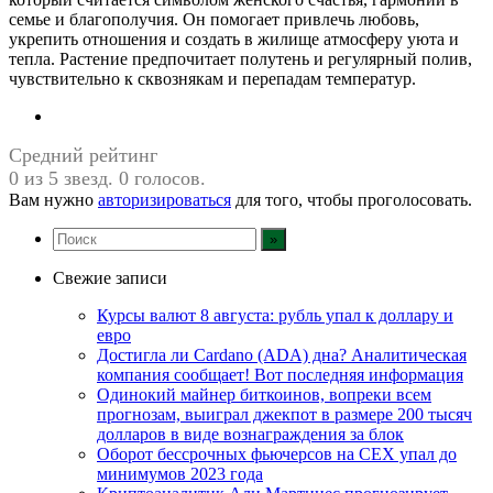
семье и благополучия. Он помогает привлечь любовь,
укрепить отношения и создать в жилище атмосферу уюта и
тепла. Растение предпочитает полутень и регулярный полив,
чувствительно к сквознякам и перепадам температур.
Средний рейтинг
0 из 5 звезд. 0 голосов.
Вам нужно
авторизироваться
для того, чтобы проголосовать.
Свежие записи
Курсы валют 8 августа: рубль упал к доллару и
евро
Достигла ли Cardano (ADA) дна? Аналитическая
компания сообщает! Вот последняя информация
Одинокий майнер биткоинов, вопреки всем
прогнозам, выиграл джекпот в размере 200 тысяч
долларов в виде вознаграждения за блок
Оборот бессрочных фьючерсов на CEX упал до
минимумов 2023 года