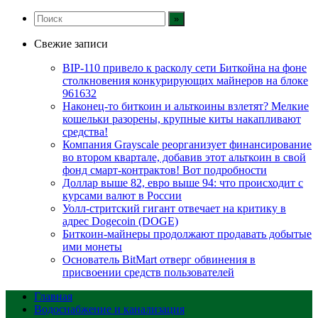
Свежие записи
BIP-110 привело к расколу сети Биткойна на фоне
столкновения конкурирующих майнеров на блоке
961632
Наконец-то биткоин и альткоины взлетят? Мелкие
кошельки разорены, крупные киты накапливают
средства!
Компания Grayscale реорганизует финансирование
во втором квартале, добавив этот альткоин в свой
фонд смарт-контрактов! Вот подробности
Доллар выше 82, евро выше 94: что происходит с
курсами валют в России
Уолл-стритский гигант отвечает на критику в
адрес Dogecoin (DOGE)
Биткоин-майнеры продолжают продавать добытые
ими монеты
Основатель BitMart отверг обвинения в
присвоении средств пользователей
Главная
Водоснабжение и канализация