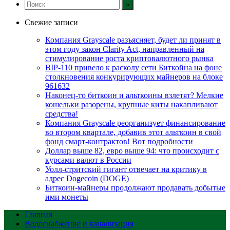
Свежие записи
Компания Grayscale разъясняет, будет ли принят в
этом году закон Clarity Act, направленный на
стимулирование роста криптовалютного рынка
BIP-110 привело к расколу сети Биткойна на фоне
столкновения конкурирующих майнеров на блоке
961632
Наконец-то биткоин и альткоины взлетят? Мелкие
кошельки разорены, крупные киты накапливают
средства!
Компания Grayscale реорганизует финансирование
во втором квартале, добавив этот альткоин в свой
фонд смарт-контрактов! Вот подробности
Доллар выше 82, евро выше 94: что происходит с
курсами валют в России
Уолл-стритский гигант отвечает на критику в
адрес Dogecoin (DOGE)
Биткоин-майнеры продолжают продавать добытые
ими монеты
Главная
Водоснабжение и канализация