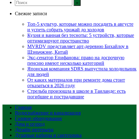
Свежие записи
Топ-5 культур, которые можно посадить в августе
и успеть собрать урожай до холодов
Кухня и ванная без тесноты: 5 устройств, которые
оптимизируют пространство
MVRDV представляет арт-деревню Бихайлоу в
Шэньчжэне, Китай
Экс-сенатор Епифанова: право на досрочную
пенсию имеют несколько категорий
Японская компания SDRS выпустила холодильник
для людей
От каких материалов при ремонте дома стоит
отказаться в 2026 году
Стрельба произошла в школе в Таиланде: есть
погибшие и пострадавшие
Главная
Водоснабжение и канализация
Газовое оборудование
Дача и огород
Дизайн интерьера
Душевые кабины и сантехника