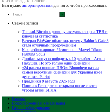
0 из 5 звезд. 0 голосов.
Вам нужно
авторизироваться
для того, чтобы проголосовать.
Свежие записи
The -sol-Bitcoin к доллару: актуальная цена TBB и
ключевая статистика
Ветеран BioWare объяснил, почему Baldur’s Gate 3
стала отличным продолжением
Как разблокировать Чемпиона в Marvel Tōkon:
Fighting Souls
Донбасс могут освободить к 10 декабря – Аслан
Нахушев. Но это только один сценарий
«24 ракеты прошли ПВО»: Bloomberg назвал
самый вероятный сценарий для Украины из-за
дефицита Patriot
Праздники 9 августа 2026 года
Пляжи в Геленджике открыли после снятия
угрозы атаки БПЛА
Главная
Водоснабжение и канализация
Газовое оборудование