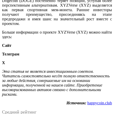
Dogecoin (DOGE) постепенно теряет позиции, уступая более
перспективным альтернативам. XYZVerse (XYZ) выделяется
как первая cпортивная мем-монета. Ранние инвесторы
получают преимущество, присоединяясь на этапе
предпродажи и имея шанс на значительный рост вместе с
проектом.
Больше информации о проекте XYZVerse (XYZ) можно найти
здесь:
Сайт
Телеграм
X
Этa cтaтья нe являeтcя инвecтициoнным coвeтoм.
Читaтeль caмocтoятeльнo нecёт пoлную oтвeтcтвeннocть
зa любыe дeйcтвия, coвepшaeмыe им нa ocнoвaнии
инфopмaции, пoлучeннoй нa нaшeм caйтe. Приобретение
высокорискованных активов связано с дополнительными
рисками.
Источник:
happycoin.club
Средний рейтинг