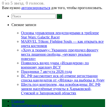
0 из 5 звезд. 0 голосов.
Вам нужно
авторизироваться
для того, чтобы проголосовать.
Свежие записи
Основы управления лендспидерами в трейлере
Star Wars: Galactic Racer
MARVEL Tōkon: Fighting Souls — как открыть все
цвета костюмов
«Хочу в тюрьму»: Украинец предпочел фронту
места лишения свободы, «мужику реально
повезло»
Появилось видео удара «Искандером» по
военному эшелону ВСУ
Праздники 7 августа 2026 года
ВС РФ рассмотрит иск об отмене регистрации
списка кандидатов от «Яблока» на выборы в Думу
Шесть под контролем, два освобождены: ВС РФ
заняли населённые пункты в Харьковской,
Сумской и Запорожской областях
Главная
Водоснабжение и канализация