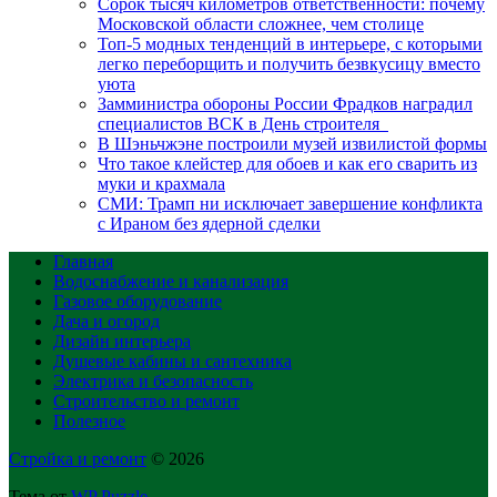
Сорок тысяч километров ответственности: почему
Московской области сложнее, чем столице
Топ-5 модных тенденций в интерьере, с которыми
легко переборщить и получить безвкусицу вместо
уюта
Замминистра обороны России Фрадков наградил
специалистов ВСК в День строителя
В Шэньчжэне построили музей извилистой формы
Что такое клейстер для обоев и как его сварить из
муки и крахмала
СМИ: Трамп ни исключает завершение конфликта
с Ираном без ядерной сделки
Главная
Водоснабжение и канализация
Газовое оборудование
Дача и огород
Дизайн интерьера
Душевые кабины и сантехника
Электрика и безопасность
Строительство и ремонт
Полезное
Стройка и ремонт
© 2026
Тема от
WP Puzzle