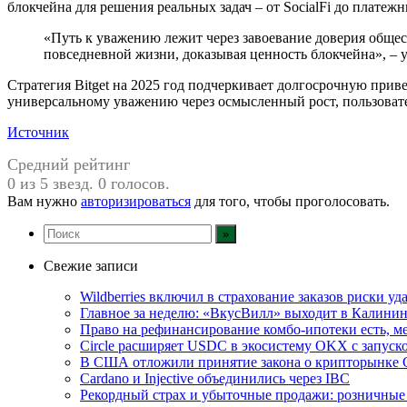
блокчейна для решения реальных задач – от SocialFi до плат
«Путь к уважению лежит через завоевание доверия общес
повседневной жизни, доказывая ценность блокчейна», – 
Стратегия Bitget на 2025 год подчеркивает долгосрочную при
универсальному уважению через осмысленный рост, пользовател
Источник
Средний рейтинг
0 из 5 звезд. 0 голосов.
Вам нужно
авторизироваться
для того, чтобы проголосовать.
Свежие записи
Wildberries включил в страхование заказов риски у
Главное за неделю: «ВкусВилл» выходит в Калинин
Право на рефинансирование комбо-ипотеки есть, ме
Circle расширяет USDC в экосистему OKX с запуск
В США отложили принятие закона о крипторынке 
Cardano и Injective объединились через IBC
Рекордный страх и убыточные продажи: розничные 