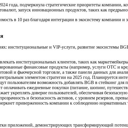
е 2024 года, подчеркнула стратегические приоритеты компании, 
птовалют, запуск инновационных продуктов, таких как предрыно
имость в 10 раз благодаря интеграции в экосистему компании и
ия
ниях: институциональные и VIP-услуги, развитие экосистемы BG
ивлекать институциональных клиентов, таких как маркетмейкер
зированные финансовые продукты (например, услуги OTC и кр
товой и фьючерсной торговле, а также панели данных для анали
нтральным элементом стратегии на 2025 год. Планируется интег
ут пользователям возможность добавлять BGB в стейкинг для п
олит оплачивать ежедневные покупки (питание, шопинг, путешест
лжает укреплять доверие пользователей, обеспечивая безопасну
т прозрачность и безопасность активов, с уровнем резервов, пре
дчеркнет приверженность компании к соблюдению нормативных 
ботки приложений, демонстрирующих трансформирующий потенци