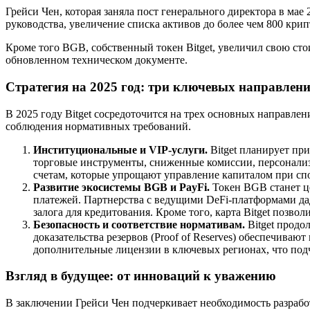
Грейси Чен, которая заняла пост генерального директора в ма
руководства, увеличение списка активов до более чем 800 кри
Кроме того BGB, собственный токен Bitget, увеличил свою сто
обновленном техническом документе.
Стратегия на 2025 год: три ключевых направлен
В 2025 году Bitget сосредоточится на трех основных направле
соблюдения нормативных требований.
Институциональные и VIP-услуги.
Bitget планирует пр
торговые инструменты, сниженные комиссии, персонали
счетам, которые упрощают управление капиталом при спо
Развитие экосистемы BGB и PayFi.
Токен BGB станет це
платежей. Партнерства с ведущими DeFi-платформами дад
залога для кредитования. Кроме того, карта Bitget позв
Безопасность и соответствие нормативам.
Bitget продо
доказательства резервов (Proof of Reserves) обеспечиваю
дополнительные лицензии в ключевых регионах, что по
Взгляд в будущее: от инноваций к уважению
В заключении Грейси Чен подчеркивает необходимость разра