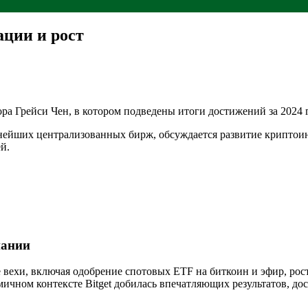
ации и рост
ра Грейси Чен, в котором подведены итоги достижений за 2024 г
упнейших централизованных бирж, обсуждается развитие криптои
й.
пании
 вехи, включая одобрение спотовых ETF на биткоин и эфир, рос
ичном контексте Bitget добилась впечатляющих результатов, до