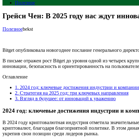
Полезное
Грейси Чен: В 2025 году нас ждут иннов
Полезное
bekst
Bitget опубликовала новогоднее послание генерального директо
В письме отражен рост Bitget до уровня одной из четырех кр
инновации, безопасность и ориентированность на пользователе
Оглавление
1.
2024 год: ключевые достижения индустрии и компании
2.
Стратегия на 2025 год: три ключевых направления
3.
Взгляд в будущее: от инноваций к уважению
2024 год: ключевые достижения индустрии и ком
В 2024 году криптовалютная индустрия отметила значительные
криптовалют, благодаря благоприятной политике. В этом динам
укрепив свои позиции среди лидеров рынка.