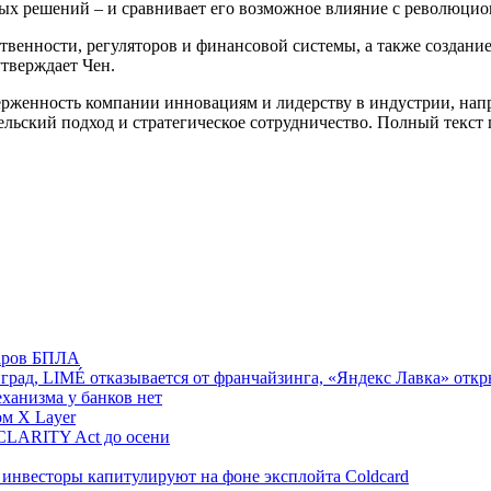
ежных решений – и сравнивает его возможное влияние с револю
твенности, регуляторов и финансовой системы, а также создани
утверждает Чен.
верженность компании инновациям и лидерству в индустрии, нап
ьский подход и стратегическое сотрудничество. Полный текст пи
даров БПЛА
град, LIMÉ отказывается от франчайзинга, «Яндекс Лавка» откр
ханизма у банков нет
ом X Layer
CLARITY Act до осени
инвесторы капитулируют на фоне эксплойта Coldcard