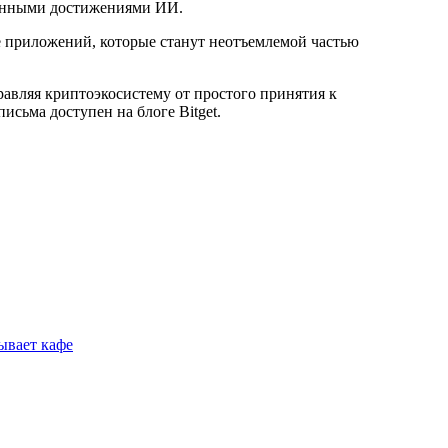
ционными достижениями ИИ.
е приложений, которые станут неотъемлемой частью
равляя криптоэкосистему от простого принятия к
сьма доступен на блоге Bitget.
ывает кафе