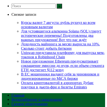
Свежие записи
Курсы валют 7 августа: рубль рухнул ко всем
основным валютам
Для устоявшегося альткоина Solana (SOL) грядут
исторические перемены! Подготовлены два
важных предложения! Вот что нас ждёт
Доходность майнинга за месяц выросла на 10%.
Сколько стоит добыть биткоин
Uniswap представила платформу для выпуска мем-
токенов в Robinhood Chain
Новое предложение Ethereum предусматривает
сокращение эмиссии до нуля, если объем стекинга
ETH достигнет $112 млрд
В ЕС мошенники выдают себя за чиновников и
лицензированные по MiCA биржи
Оплата криптовалютой в аэропортах Дубая:
покупки в дьюти-фри и билеты Emirates
Главная
Водоснабжение и канализация
Газовое оборудование