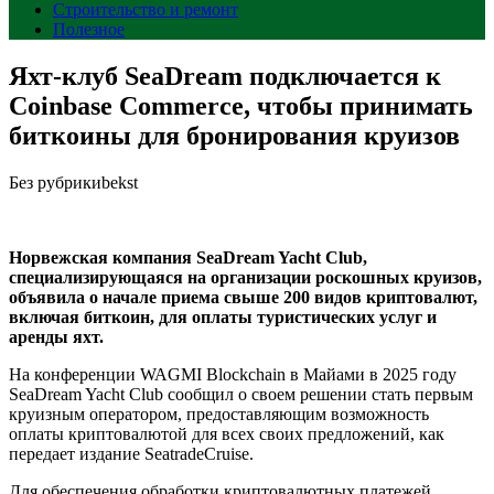
Строительство и ремонт
Полезное
Яхт-клуб SeaDream подключается к
Coinbase Commerce, чтобы принимать
биткоины для бронирования круизов
Без рубрики
bekst
Норвежская компания SeaDream Yacht Club,
специализирующаяся на организации роскошных круизов,
объявила о начале приема свыше 200 видов криптовалют,
включая биткоин, для оплаты туристических услуг и
аренды яхт.
На конференции WAGMI Blockchain в Майами в 2025 году
SeaDream Yacht Club сообщил о своем решении стать первым
круизным оператором, предоставляющим возможность
оплаты криптовалютой для всех своих предложений, как
передает издание SeatradeCruise.
Для обеспечения обработки криптовалютных платежей