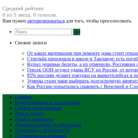
Средний рейтинг
0 из 5 звезд. 0 голосов.
Вам нужно
авторизироваться
для того, чтобы проголосовать.
Свежие записи
От каких материалов при ремонте дома стоит отказа
Стрельба произошла в школе в Таиланде: есть пог
Купил дешевые билеты, а их отменили. Россиянин 
Генсек ООН осудил удары ВСУ по России, от кото
85% россиян делают покупки на маркетплейсах в пе
Зумеры стали чаще выбирать долгосрочную занятос
Как Россию попытались сравнить с Венгрией и Сло
Главная
Водоснабжение и канализация
Газовое оборудование
Дача и огород
Дизайн интерьера
Душевые кабины и сантехника
Электрика и безопасность
Строительство и ремонт