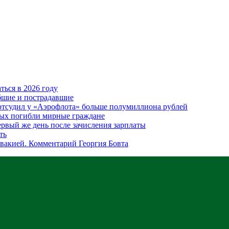
ться в 2026 году
ибшие и пострадавшие
отсудил у «Аэрофлота» больше полумиллиона рублей
рых погибли мирные граждане
рвый же день после зачисления зарплаты
ть
вакией. Комментарий Георгия Бовта