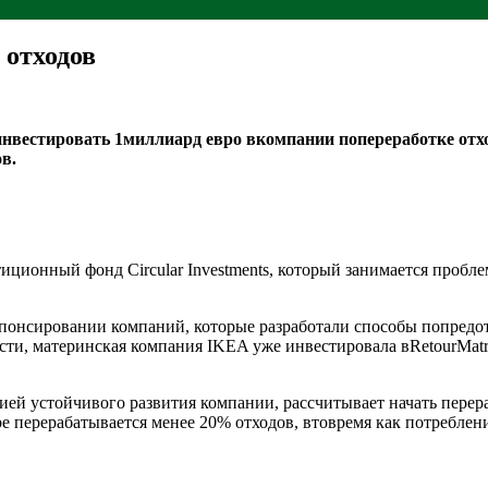
 отходов
нвестировать 1миллиард евро вкомпании попереработке отход
в.
иционный фонд Circular Investments, который занимается проб
спонсировании компаний, которые разработали способы попредо
ти, материнская компания IKEA уже инвестировала вRetourMatra
гией устойчивого развития компании, рассчитывает начать перер
е перерабатывается менее 20% отходов, втовремя как потреблен