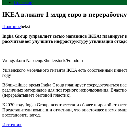
Полезное
IKEA вложит 1 млрд евро в переработку
Полезное
bekst
Ingka Group (управляет сетью магазинов IKEA) планирует и
рассчитывает улучшить инфраструктуру утилизации отходо
Wongsakorn Napaeng/Shutterstock/Fotodom
Ушведского мебельного гиганта IKEA есть собственный инвест
году.
Вближайшее время Ingka Group планирует сосредоточиться на
различных материалов для повторного использования. Вчастнос
(перерабатывает бытовой пластик).
К2030 году Ingka Group, всоответствии сболее широкой страте
Представители компании отметили, что внастоящее время вмир
восстановить загод.
Источник