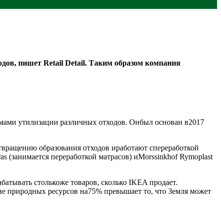
ов, пишет Retail Detail. Таким образом компания
лемами утилизации различных отходов. Онбыл основан в2017
твращению образования отходов иработают спереработкой
s (занимается переработкой матрасов) иMorssinkhof Rymoplast
абатывать столькоже товаров, сколько IKEA продает.
ие природных ресурсов на75% превышает то, что Земля может