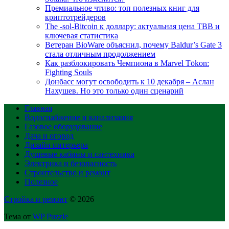
Премиальное чтиво: топ полезных книг для
криптотрейдеров
The -sol-Bitcoin к доллару: актуальная цена TBB и
ключевая статистика
Ветеран BioWare объяснил, почему Baldur’s Gate 3
стала отличным продолжением
Как разблокировать Чемпиона в Marvel Tōkon:
Fighting Souls
Донбасс могут освободить к 10 декабря – Аслан
Нахушев. Но это только один сценарий
Главная
Водоснабжение и канализация
Газовое оборудование
Дача и огород
Дизайн интерьера
Душевые кабины и сантехника
Электрика и безопасность
Строительство и ремонт
Полезное
Стройка и ремонт
© 2026
Тема от
WP Puzzle