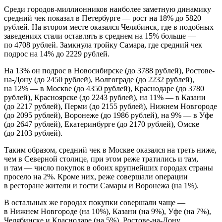
Среди городов-миллионников наиболее заметную динамику
средний чек показал в Петербурге — рост на 18% до 5820
рублей. На втором месте оказался Челябинск, где в подобных
заведениях стали оставлять в среднем на 15% больше —
по 4708 рублей. Замкнула тройку Самара, где средний чек
подрос на 14% до 2229 рублей.
На 13% он подрос в Новосибирске (до 3788 рублей), Ростове-
на-Дону (до 2450 рублей), Волгограде (до 2232 рублей),
на 12% — в Москве (до 4350 рублей), Краснодаре (до 3780
рублей), Красноярске (до 2243 рублей), на 11% — в Казани
(до 2217 рублей), Перми (до 2155 рублей), Нижнем Новгороде
(до 2095 рублей), Воронеже (до 1986 рублей), на 9% — в Уфе
(до 2647 рублей), Екатеринбурге (до 2170 рублей), Омске
(до 2103 рублей).
Таким образом, средний чек в Москве оказался на треть ниже,
чем в Северной столице, при этом реже тратились и там,
и там — число покупок в обоих крупнейших городах страны
просело на 2%. Кроме них, реже совершали операции
в ресторане жители и гости Самары и Воронежа (на 1%).
В остальных же городах покупки совершали чаще —
в Нижнем Новгороде (на 10%), Казани (на 9%), Уфе (на 7%),
Челябинске и Краснодаре (на 5%), Ростове-на-Дону,