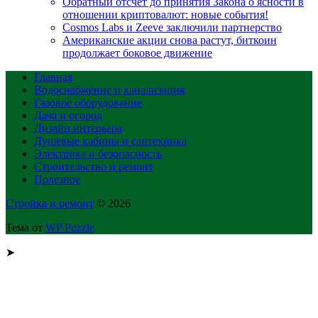
Обратный отсчет до принятия Закона о ясности в
отношении криптовалют: новые события!
Cosmos Labs и Zeeve заключили партнерство
Американские акции снова растут, биткоин
продолжает боковое движение
Главная
Водоснабжение и канализация
Газовое оборудование
Дача и огород
Дизайн интерьера
Душевые кабины и сантехника
Электрика и безопасность
Строительство и ремонт
Полезное
Стройка и ремонт
© 2026
Тема от
WP Puzzle
➤