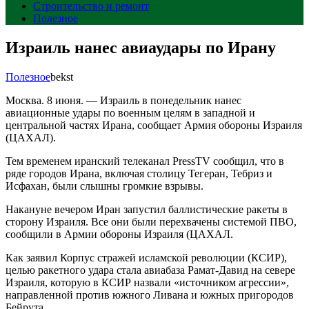
Строительство и ремонт
Полезное
Израиль нанес авиаудары по Ирану
Полезное
bekst
Москва. 8 июня. — Израиль в понедельник нанес
авиационные удары по военным целям в западной и
центральной частях Ирана, сообщает Армия обороны Израиля
(ЦАХАЛ).
Тем временем иранский телеканал PressTV сообщил, что в
ряде городов Ирана, включая столицу Тегеран, Тебриз и
Исфахан, были слышны громкие взрывы.
Накануне вечером Иран запустил баллистические ракеты в
сторону Израиля. Все они были перехвачены системой ПВО,
сообщили в Армии обороны Израиля (ЦАХАЛ.
Как заявил Корпус стражей исламской революции (КСИР),
целью ракетного удара стала авиабаза Рамат-Давид на севере
Израиля, которую в КСИР назвали «источником агрессии»,
направленной против южного Ливана и южных пригородов
Бейрута.