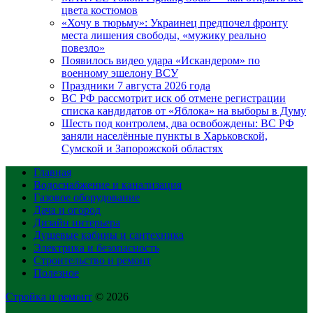
цвета костюмов
«Хочу в тюрьму»: Украинец предпочел фронту
места лишения свободы, «мужику реально
повезло»
Появилось видео удара «Искандером» по
военному эшелону ВСУ
Праздники 7 августа 2026 года
ВС РФ рассмотрит иск об отмене регистрации
списка кандидатов от «Яблока» на выборы в Думу
Шесть под контролем, два освобождены: ВС РФ
заняли населённые пункты в Харьковской,
Сумской и Запорожской областях
Главная
Водоснабжение и канализация
Газовое оборудование
Дача и огород
Дизайн интерьера
Душевые кабины и сантехника
Электрика и безопасность
Строительство и ремонт
Полезное
Стройка и ремонт
© 2026