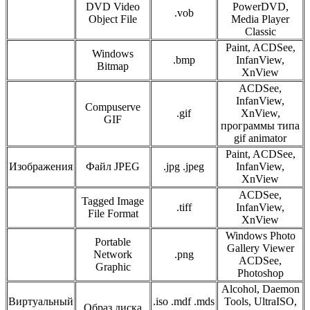
DVD Video
PowerDVD,
.vob
Object File
Media Player
Classic
Paint, ACDSee,
Windows
.bmp
InfanView,
Bitmap
XnView
ACDSee,
InfanView,
Compuserve
.gif
XnView,
GIF
программы типа
gif animator
Paint, ACDSee,
Изображения
Файл JPEG
.jpg .jpeg
InfanView,
XnView
ACDSee,
Tagged Image
.tiff
InfanView,
File Format
XnView
Windows Photo
Portable
Gallery Viewer
Network
.png
ACDSee,
Graphic
Photoshop
Alcohol, Daemon
Виртуальный
.iso .mdf .mds
Tools, UltraISO,
Образ диска