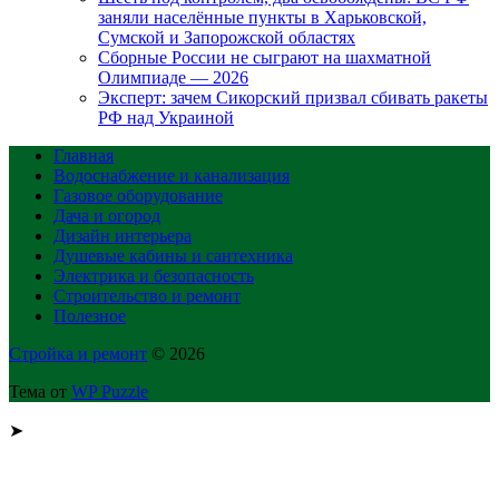
заняли населённые пункты в Харьковской,
Сумской и Запорожской областях
Сборные России не сыграют на шахматной
Олимпиаде — 2026
Эксперт: зачем Сикорский призвал сбивать ракеты
РФ над Украиной
Главная
Водоснабжение и канализация
Газовое оборудование
Дача и огород
Дизайн интерьера
Душевые кабины и сантехника
Электрика и безопасность
Строительство и ремонт
Полезное
Стройка и ремонт
© 2026
Тема от
WP Puzzle
➤