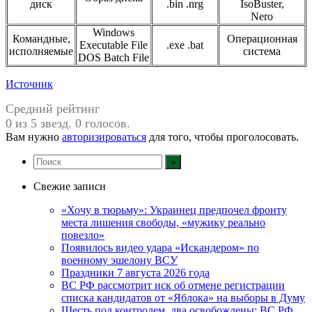
диск
.bin .nrg
IsoBuster,
Nero
Windows
Командные,
Операционная
Executable File
.exe .bat
исполняемые
система
DOS Batch File
Источник
Средний рейтинг
0 из 5 звезд. 0 голосов.
Вам нужно
авторизироваться
для того, чтобы проголосовать.
Свежие записи
«Хочу в тюрьму»: Украинец предпочел фронту
места лишения свободы, «мужику реально
повезло»
Появилось видео удара «Искандером» по
военному эшелону ВСУ
Праздники 7 августа 2026 года
ВС РФ рассмотрит иск об отмене регистрации
списка кандидатов от «Яблока» на выборы в Думу
Шесть под контролем, два освобождены: ВС РФ