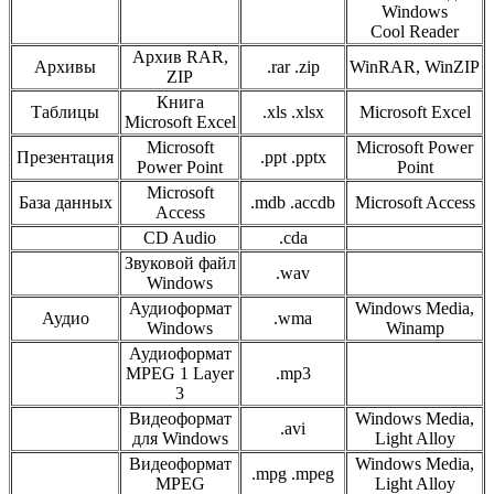
Windows
Cool Reader
Архив RAR,
Архивы
.rar .zip
WinRAR, WinZIP
ZIP
Книга
Таблицы
.xls .xlsx
Microsoft Excel
Microsoft Excel
Microsoft
Microsoft Power
Презентация
.ppt .pptx
Power Point
Point
Microsoft
База данных
.mdb .accdb
Microsoft Access
Access
CD Audio
.cda
Звуковой файл
.wav
Windows
Аудиоформат
Windows Media,
Аудио
.wma
Windows
Winamp
Аудиоформат
MPEG 1 Layer
.mp3
3
Видеоформат
Windows Media,
.avi
для Windows
Light Alloy
Видеоформат
Windows Media,
.mpg .mpeg
MPEG
Light Alloy