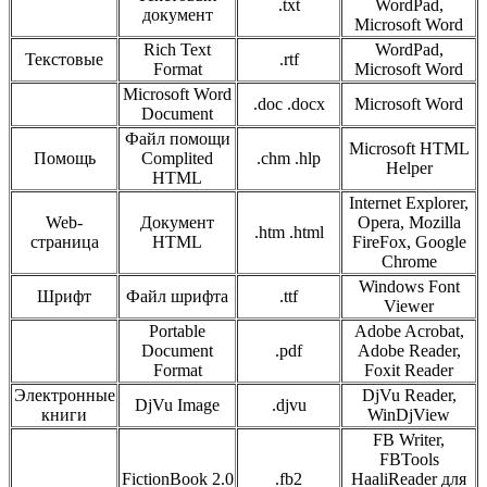
.txt
WordPad,
документ
Microsoft Word
Rich Text
WordPad,
Текстовые
.rtf
Format
Microsoft Word
Microsoft Word
.doc .docx
Microsoft Word
Document
Файл помощи
Microsoft HTML
Помощь
Complited
.chm .hlp
Helper
HTML
Internet Explorer,
Web-
Документ
Opera, Mozilla
.htm .html
страница
HTML
FireFox, Google
Chrome
Windows Font
Шрифт
Файл шрифта
.ttf
Viewer
Portable
Adobe Acrobat,
Document
.pdf
Adobe Reader,
Format
Foxit Reader
Электронные
DjVu Reader,
DjVu Image
.djvu
книги
WinDjView
FB Writer,
FBTools
FictionBook 2.0
.fb2
HaaliReader для