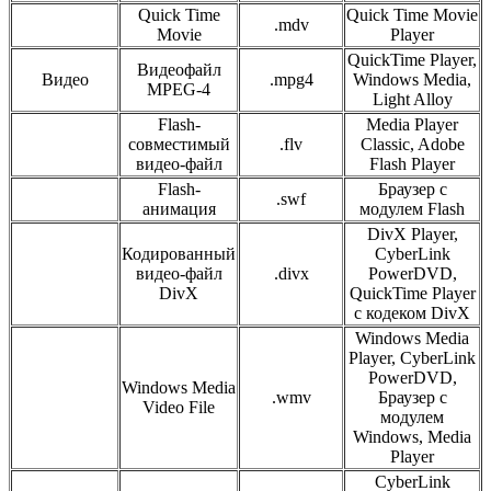
Quick Time
Quick Time Movie
.mdv
Movie
Player
QuickTime Player,
Видеофайл
Видео
.mpg4
Windows Media,
MPEG-4
Light Alloy
Flash-
Media Player
совместимый
.flv
Classic, Adobe
видео-файл
Flash Player
Flash-
Браузер с
.swf
анимация
модулем Flash
DivX Player,
Кодированный
CyberLink
видео-файл
.divx
PowerDVD,
DivX
QuickTime Player
с кодеком DivX
Windows Media
Player, CyberLink
PowerDVD,
Windows Media
.wmv
Браузер с
Video File
модулем
Windows, Media
Player
CyberLink