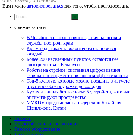
Вам нужно
авторизироваться
для того, чтобы проголосовать.
Свежие записи
В Челябинске возле нового здания налоговой
службы построят храм
Крым под атаками: волонтером становится
каждый
Более 200 населенных пунктов остаются без
электричества в Беларуси
Роботы на стройке: системная цифровизация —
главный инструмент повышения эффективности
Топ-5 культур, которые можно посадить в августе
и успеть собрать урожай до холодов
Кухня и ванная без тесноты: 5 устройств, которые
оптимизируют пространство
MVRDV представляет арт-деревню Бихайлоу в
Шэньчжэне, Китай
Главная
Водоснабжение и канализация
Газовое оборудование
Дача и огород