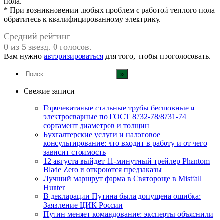
пола.
* При возникновении любых проблем с работой теплого пола
обратитесь к квалифицированному электрику.
Средний рейтинг
0 из 5 звезд. 0 голосов.
Вам нужно
авторизироваться
для того, чтобы проголосовать.
Свежие записи
Горячекатаные стальные трубы бесшовные и
электросварные по ГОСТ 8732-78/8731-74
сортамент диаметров и толщин
Бухгалтерские услуги и налоговое
консультирование: что входит в работу и от чего
зависит стоимость
12 августа выйдет 11-минутный трейлер Phantom
Blade Zero и откроются предзаказы
Лучший маршрут фарма в Святороще в Mistfall
Hunter
В декларации Путина была допущена ошибка:
Заявление ЦИК России
Путин меняет командование: эксперты объяснили