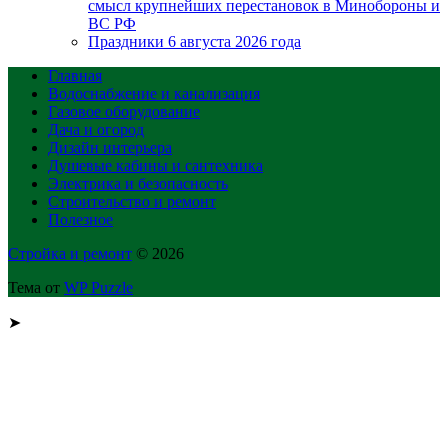
смысл крупнейших перестановок в Минобороны и
ВС РФ
Праздники 6 августа 2026 года
Главная
Водоснабжение и канализация
Газовое оборудование
Дача и огород
Дизайн интерьера
Душевые кабины и сантехника
Электрика и безопасность
Строительство и ремонт
Полезное
Стройка и ремонт
© 2026
Тема от
WP Puzzle
➤