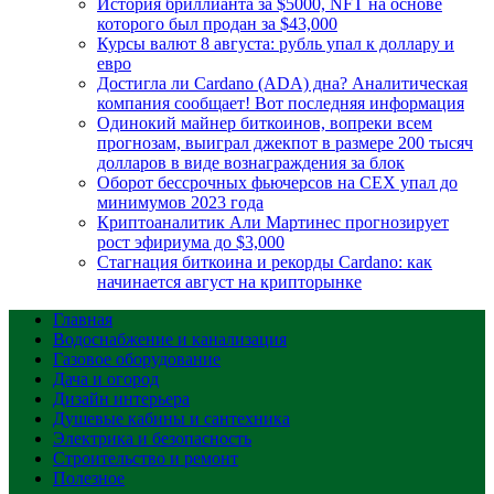
История бриллианта за $5000, NFT на основе
которого был продан за $43,000
Курсы валют 8 августа: рубль упал к доллару и
евро
Достигла ли Cardano (ADA) дна? Аналитическая
компания сообщает! Вот последняя информация
Одинокий майнер биткоинов, вопреки всем
прогнозам, выиграл джекпот в размере 200 тысяч
долларов в виде вознаграждения за блок
Оборот бессрочных фьючерсов на CEX упал до
минимумов 2023 года
Криптоаналитик Али Мартинес прогнозирует
рост эфириума до $3,000
Стагнация биткоина и рекорды Cardano: как
начинается август на крипторынке
Главная
Водоснабжение и канализация
Газовое оборудование
Дача и огород
Дизайн интерьера
Душевые кабины и сантехника
Электрика и безопасность
Строительство и ремонт
Полезное