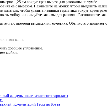
имерно 1,25 см вокруг края выреза для раковины на тумбе.
ровняв ее с вырезом. Нажимайте на мойку, чтобы выдавить изли
ли шпатель, чтобы удалить излишки герметика вокруг краев рак
овать мойку, используйте зажимы для раковин. Расположите заж
ителя по времени высыхания герметика. Обычно это занимает от
овин или ванн.
чить хорошее уплотнение.
ием мойки.
рвый же день после зачисления зарплаты
ть
вакией. Комментарий Георгия Бовта