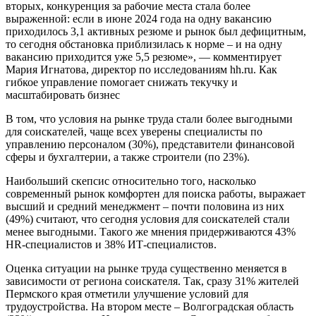
вторых, конкуренция за рабочие места стала более
выраженной: если в июне 2024 года на одну вакансию
приходилось 3,1 активных резюме и рынок был дефицитным,
то сегодня обстановка приблизилась к норме – и на одну
вакансию приходится уже 5,5 резюме», — комментирует
Мария Игнатова, директор по исследованиям hh.ru. Как
гибкое управление помогает снижать текучку и
масштабировать бизнес
В том, что условия на рынке труда стали более выгодными
для соискателей, чаще всех уверены специалисты по
управлению персоналом (30%), представители финансовой
сферы и бухгалтерии, а также строители (по 23%).
Наибольший скепсис относительно того, насколько
современный рынок комфортен для поиска работы, выражает
высший и средний менеджмент – почти половина из них
(49%) считают, что сегодня условия для соискателей стали
менее выгодными. Такого же мнения придерживаются 43%
HR-специалистов и 38% ИТ-специалистов.
Оценка ситуации на рынке труда существенно меняется в
зависимости от региона соискателя. Так, сразу 31% жителей
Пермского края отметили улучшение условий для
трудоустройства. На втором месте – Волгоградская область