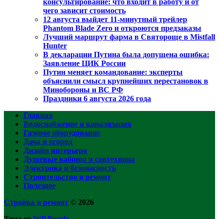
консультирование: что входит в работу и от
чего зависит стоимость
12 августа выйдет 11-минутный трейлер
Phantom Blade Zero и откроются предзаказы
Лучший маршрут фарма в Святороще в Mistfall
Hunter
В декларации Путина была допущена ошибка:
Заявление ЦИК России
Путин меняет командование: эксперты
объяснили смысл крупнейших перестановок в
Минобороны и ВС РФ
Праздники 6 августа 2026 года
Главная
Водоснабжение и канализация
Газовое оборудование
Дача и огород
Дизайн интерьера
Душевые кабины и сантехника
Электрика и безопасность
Строительство и ремонт
Полезное
Стройка и ремонт
© 2026
Тема от
WP Puzzle