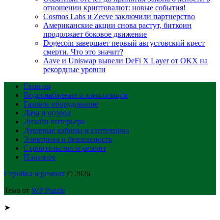
отношении криптовалют: новые события!
Cosmos Labs и Zeeve заключили партнерство
Американские акции снова растут, биткоин
продолжает боковое движение
Dogecoin завершает первый августовский крест
смерти. Что это значит?
Aave и Uniswap вывели DeFi X Layer от OKX на
рекордные уровни
Главная
Водоснабжение и канализация
Газовое оборудование
Дача и огород
Дизайн интерьера
Душевые кабины и сантехника
Электрика и безопасность
Строительство и ремонт
Полезное
Стройка и ремонт
© 2026
Тема от
WP Puzzle
➤