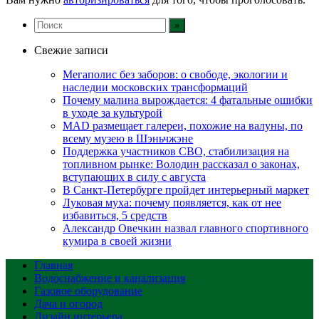
Свежие записи
Мегаполис без заборов: о свободе, экологии и
наследии московских трансформаций
Почему малина вырождается: 4 фатальные ошибки
в уходе за культурой
MAD размещает галереи, похожие на валуны, по
всему музею в Шэньчжэне
Поддержка участников СВО, стабилизация на
топливном рынке: Володин рассказал о законах,
вступающих в силу с августа
В Санкт-Петербурге пройдет интерьерный маркет
Луковая муха: почему появляется, как от нее
избавиться, 5 средств
Александр Овечкин назвал главного спортивного
кумира в своей жизни
Главная
Водоснабжение и канализация
Газовое оборудование
Дача и огород
Дизайн интерьера