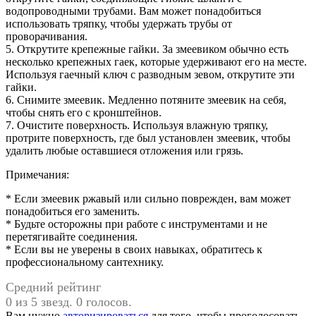
водопроводными трубами. Вам может понадобиться
использовать тряпку, чтобы удержать трубы от
проворачивания.
5. Открутите крепежные гайки. За змеевиком обычно есть
несколько крепежных гаек, которые удерживают его на месте.
Используя гаечный ключ с разводным зевом, открутите эти
гайки.
6. Снимите змеевик. Медленно потяните змеевик на себя,
чтобы снять его с кронштейнов.
7. Очистите поверхность. Используя влажную тряпку,
протрите поверхность, где был установлен змеевик, чтобы
удалить любые оставшиеся отложения или грязь.
Примечания:
* Если змеевик ржавый или сильно поврежден, вам может
понадобиться его заменить.
* Будьте осторожны при работе с инструментами и не
перетягивайте соединения.
* Если вы не уверены в своих навыках, обратитесь к
профессиональному сантехнику.
Средний рейтинг
0 из 5 звезд. 0 голосов.
Вам нужно
авторизироваться
для того, чтобы проголосовать.