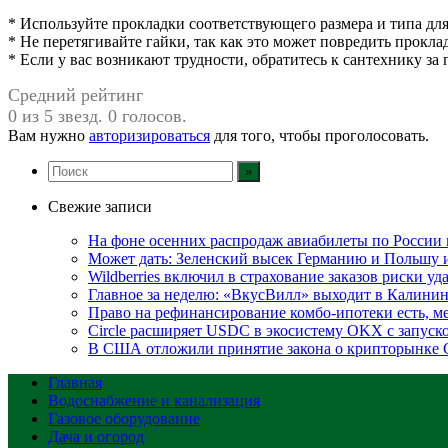
* Используйте прокладки соответствующего размера и типа для
* Не перетягивайте гайки, так как это может повредить прокла
* Если у вас возникают трудности, обратитесь к сантехнику з
Средний рейтинг
0 из 5 звезд. 0 голосов.
Вам нужно
авторизироваться
для того, чтобы проголосовать.
Свежие записи
На фоне осенних распродаж авиабилеты по России 
Может дать: Зеленский высек Германию и Польшу
Wildberries включил в страхование заказов риски у
Главное за неделю: «ВкусВилл» выходит в Калинин
Право на рефинансирование комбо-ипотеки есть, ме
Circle расширяет USDC в экосистему OKX с запуск
В США отложили принятие закона о крипторынке 
Главная
Водоснабжение и канализация
Газовое оборудование
Дача и огород