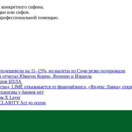
 конкретного сифона.
дки или сифон.
а профессиональной помощью.
подешевели на 11–15%, но вылеты из Сочи резко подорожали
 и отчитал Южную Корею, Японию и Израиль
даров БПЛА
град, LIMÉ отказывается от франчайзинга, «Яндекс Лавка» откр
ханизма у банков нет
ом X Layer
CLARITY Act до осени