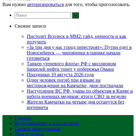
Вам нужно
авторизироваться
для того, чтобы проголосовать.
Свежие записи
Пистолет Всплеск в MM2: гайд, ценность и как
получить
«За три дня у нас город перестроят»: Путин едет в
Новосибирск — чиновники в панике начали
готовиться
Танкер «теневого флота» РФ с миллионом
баррелей нефти тонет у побережья Омана
Праздники 10 августа 2026 года
Один человек погиб при взрыве на
месторождении на Камчатке, двое пострадали
Наступление ВС РФ, удары по объектам в Киеве и
работа военных медиков: итоги СВО за неделю
Жители Камчатки на четыре дня останутся без
интернета
Главная
Водоснабжение и канализация
Газовое оборудование
Дача и огород