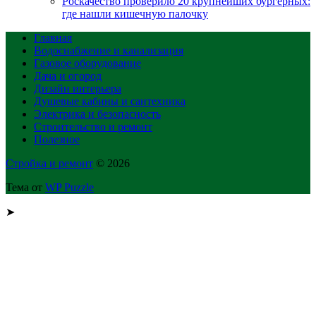
Роскачество проверило 20 крупнейших бургерных:
где нашли кишечную палочку
Главная
Водоснабжение и канализация
Газовое оборудование
Дача и огород
Дизайн интерьера
Душевые кабины и сантехника
Электрика и безопасность
Строительство и ремонт
Полезное
Стройка и ремонт
© 2026
Тема от
WP Puzzle
➤