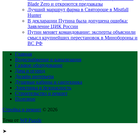
Blade Zero и откроются предзаказы
Лучший маршрут фарма в Святороще в Mistfall
Hunter
В декларации Путина была допущена ошибка:
Заявление ЦИК России
Путин меняет командование: эксперты объяснили
смысл крупнейших перестановок в Минобороны и
ВС РФ
Главная
Водоснабжение и канализация
Газовое оборудование
Дача и огород
Дизайн интерьера
Душевые кабины и сантехника
Электрика и безопасность
Строительство и ремонт
Полезное
Стройка и ремонт
© 2026
Тема от
WP Puzzle
➤