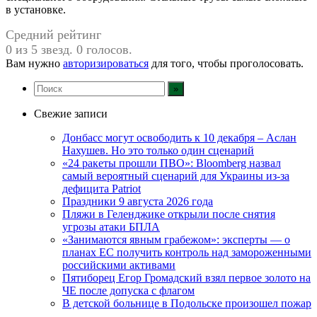
в установке.
Средний рейтинг
0 из 5 звезд. 0 голосов.
Вам нужно
авторизироваться
для того, чтобы проголосовать.
Свежие записи
Донбасс могут освободить к 10 декабря – Аслан
Нахушев. Но это только один сценарий
«24 ракеты прошли ПВО»: Bloomberg назвал
самый вероятный сценарий для Украины из-за
дефицита Patriot
Праздники 9 августа 2026 года
Пляжи в Геленджике открыли после снятия
угрозы атаки БПЛА
«Занимаются явным грабежом»: эксперты — о
планах ЕС получить контроль над замороженными
российскими активами
Пятиборец Егор Громадский взял первое золото на
ЧЕ после допуска с флагом
В детской больнице в Подольске произошел пожар