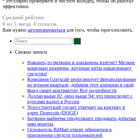
* Регулярно проверяйте и чистите колодец, чтобы он работал
эффективно.
Средний рейтинг
0 из 5 звезд. 0 голосов.
Вам нужно
авторизироваться
для того, чтобы проголосовать.
Свежие записи
Наконец-то биткоин и альткоины взлетят? Мелкие
кошельки разорены, крупные киты накапливают
средства!
Компания Grayscale реорганизует финансирование
во втором квартале, добавив этот альткоин в свой
фонд смарт-контрактов! Вот подробности
Доллар выше 82, евро выше 94: что происходит с
курсами валют в России
Уолл-стритский гигант отвечает на критику в
адрес Dogecoin (DOGE)
Биткоин-майнеры продолжают продавать добытые
ими монеты
Основатель BitMart отверг обвинения в
присвоении средств пользователей