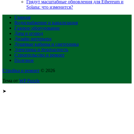
Грядут масштабные обновления для Ethereum и
Solana: что изменится?
Главная
Водоснабжение и канализация
Газовое оборудование
Дача и огород
Дизайн интерьера
Душевые кабины и сантехника
Электрика и безопасность
Строительство и ремонт
Полезное
Стройка и ремонт
© 2026
Тема от
WP Puzzle
➤