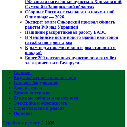
РФ заняли населённые пункты в Харьковской,
Сумской и Запорожской областях
Сборные России не сыграют на шахматной
Олимпиаде — 2026
Эксперт: зачем Сикорский призвал сбивать
ракеты РФ над Украиной
Пашинян раскритиковал работу ЕАЭС
В Челябинске возле нового здания налоговой
службы построят храм
Крым под атаками: волонтером становится
каждый
Более 200 населенных пунктов остаются без
электричества в Беларуси
Главная
Водоснабжение и канализация
Газовое оборудование
Дача и огород
Дизайн интерьера
Душевые кабины и сантехника
Электрика и безопасность
Строительство и ремонт
Полезное
Стройка и ремонт
© 2026