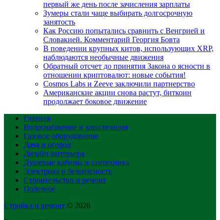
первый же день после зачисления зарплаты
Зумеры стали чаще выбирать долгосрочную
занятость
Как Россию попытались сравнить с Венгрией и
Словакией. Комментарий Георгия Бовта
В поведении крупных китов, использующих XRP,
наблюдаются необычные движения
Обратный отсчет до принятия Закона о ясности в
отношении криптовалют: новые события!
Cosmos Labs и Zeeve заключили партнерство
Американские акции снова растут, биткоин
продолжает боковое движение
Главная
Водоснабжение и канализация
Газовое оборудование
Дача и огород
Дизайн интерьера
Душевые кабины и сантехника
Электрика и безопасность
Строительство и ремонт
Полезное
Стройка и ремонт
© 2026