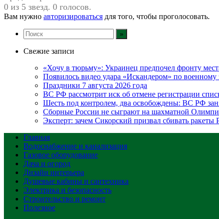
0 из 5 звезд. 0 голосов.
Вам нужно
авторизироваться
для того, чтобы проголосовать.
Свежие записи
«Хочу в тюрьму»: Украинец предпочел фронту мест
Появилось видео удара «Искандером» по военном
Праздники 7 августа 2026 года
ВС РФ рассмотрит иск об отмене регистрации спис
Шесть под контролем, два освобождены: ВС РФ зан
Сборные России не сыграют на шахматной Олимпи
Эксперт: зачем Сикорский призвал сбивать ракеты
Главная
Водоснабжение и канализация
Газовое оборудование
Дача и огород
Дизайн интерьера
Душевые кабины и сантехника
Электрика и безопасность
Строительство и ремонт
Полезное