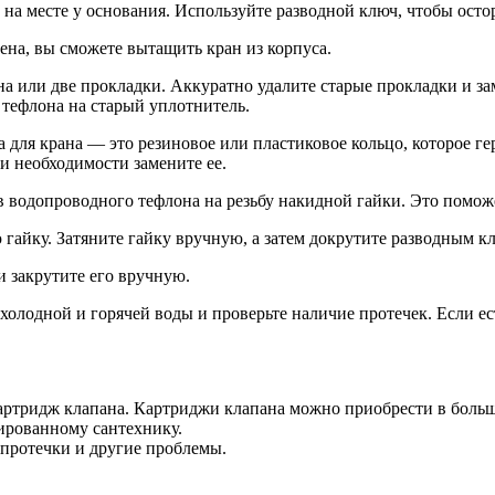
на месте у основания. Используйте разводной ключ, чтобы остор
чена, вы сможете вытащить кран из корпуса.
а или две прокладки. Аккуратно удалите старые прокладки и зам
 тефлона на старый уплотнитель.
ка для крана — это резиновое или пластиковое кольцо, которое 
и необходимости замените ее.
в водопроводного тефлона на резьбу накидной гайки. Это помож
ю гайку. Затяните гайку вручную, а затем докрутите разводным к
 и закрутите его вручную.
холодной и горячей воды и проверьте наличие протечек. Если ес
 картридж клапана. Картриджи клапана можно приобрести в боль
зированному сантехнику.
 протечки и другие проблемы.