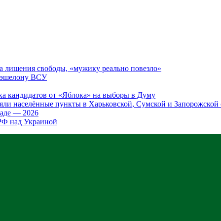
а лишения свободы, «мужику реально повезло»
у эшелону ВСУ
ка кандидатов от «Яблока» на выборы в Думу
яли населённые пункты в Харьковской, Сумской и Запорожской 
аде — 2026
 РФ над Украиной