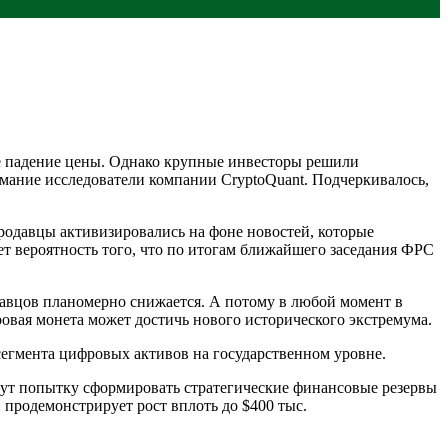
кое падение цены. Однако крупные инвесторы решили
имание исследователи компании CryptoQuant. Подчеркивалось,
 продавцы активизировались на фоне новостей, которые
т вероятность того, что по итогам ближайшего заседания ФРС
давцов планомерно снижается. А потому в любой момент в
ровая монета может достичь нового исторического экстремума.
гмента цифровых активов на государственном уровне.
имут попытку сформировать стратегические финансовые резервы
 продемонстрирует рост вплоть до $400 тыс.