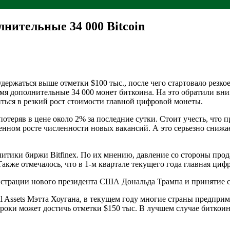
нительные 34 000 Bitcoin
удержаться выше отметки $100 тыс., после чего стартовало рез
емя дополнительные 34 000 монет биткоина. На это обратили вн
ться в резкий рост стоимости главной цифровой монеты.
потеряв в цене около 2% за последние сутки. Стоит учесть, что
нном росте численности новых вакансий. А это серьезно снижае
итики биржи Bitfinex. По их мнению, давление со стороны про
акже отмечалось, что в 1-м квартале текущего года главная циф
трации нового президента США Дональда Трампа и принятие се
al Assets Мэтта Хоугана, в текущем году многие страны предпр
сроки может достичь отметки $150 тыс. В лучшем случае биткоин