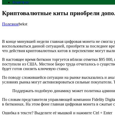
Полезное
Криптовалютные киты приобрели допол
Полезное
bekst
В конце минувшей недели главная цифровая монета не смогла 
воспользоваться данной ситуацией, приобретя за последнее вр
что действия криптовалютных китов в перспективе могут выли
В настоящее время биткоин торгуется вблизи отметки $95 000, 
поступили из США. Местное Бюро труда отчиталось о существе
будет готов снизить ключевую ставку.
По поводу сложившейся ситуации на рынке высказались и анал
условиях рынка могут активизироваться сильные покупатели. Т
Поддержать подобную динамику может политика админис
По словам представителя управляющей компании Fidelity Digit
в биткоинах. На этом фоне главная цифровая монета в сжатые 
Ошибка в тексте? Выделите её мышкой и нажмите Ctrl + Enter