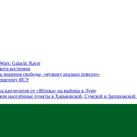
ars: Galactic Racer
цвета костюмов
а лишения свободы, «мужику реально повезло»
у эшелону ВСУ
ка кандидатов от «Яблока» на выборы в Думу
яли населённые пункты в Харьковской, Сумской и Запорожской 