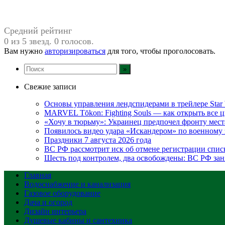
Средний рейтинг
0 из 5 звезд. 0 голосов.
Вам нужно
авторизироваться
для того, чтобы проголосовать.
Свежие записи
Основы управления лендспидерами в трейлере Star W
MARVEL Tōkon: Fighting Souls — как открыть все 
«Хочу в тюрьму»: Украинец предпочел фронту мест
Появилось видео удара «Искандером» по военном
Праздники 7 августа 2026 года
ВС РФ рассмотрит иск об отмене регистрации спис
Шесть под контролем, два освобождены: ВС РФ зан
Главная
Водоснабжение и канализация
Газовое оборудование
Дача и огород
Дизайн интерьера
Душевые кабины и сантехника