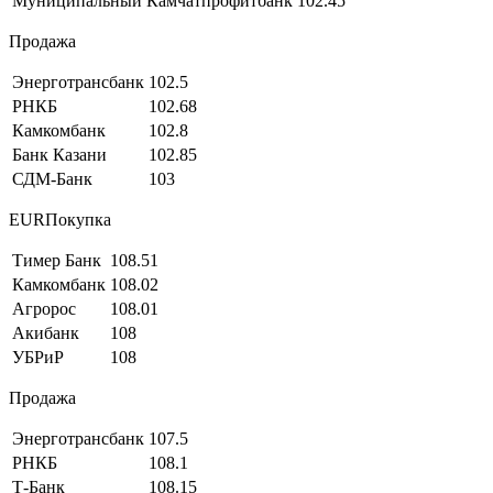
Муниципальный Камчатпрофитбанк
102.45
Продажа
Энерготрансбанк
102.5
РНКБ
102.68
Камкомбанк
102.8
Банк Казани
102.85
СДМ-Банк
103
EURПокупка
Тимер Банк
108.51
Камкомбанк
108.02
Агророс
108.01
Акибанк
108
УБРиР
108
Продажа
Энерготрансбанк
107.5
РНКБ
108.1
Т-Банк
108.15