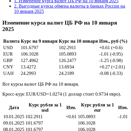
1.
Изменение курса валют ЦБ РФ на 10 января 2025
2.
Выгодные курсы обмена валюты в банках России на
10 января 2025
Изменение курса валют ЦБ РФ на 10 января
2025
Валюта
Курс на 9 января
Курс на 10 января
Изм., руб (%)
USD
101.6797
102.2911
+0.61 (+0.6)
EUR
106.1028
105.0893
-1.01 (-0.95)
GBP
127.4962
126.2477
-1.25 (-0.98)
CNY
13.4272
13.6934
+0.27 (+2.01)
UAH
24.2993
24.2189
-0.08 (-0.33)
Все курсы валют ЦБ РФ на 10 января.
Кросс-курс EUR/USD=1.0274 (1 доллар стоит 0.9734 евро).
Курс рубля за 1
Курс рубля за 1
Дата
Изм.
Изм.
usd
eur
10.01.2025
102.2911
+0.61
105.0893
-1.01
09.01.2025
101.6797
106.1028
08.01.2025
101.6797
106.1028