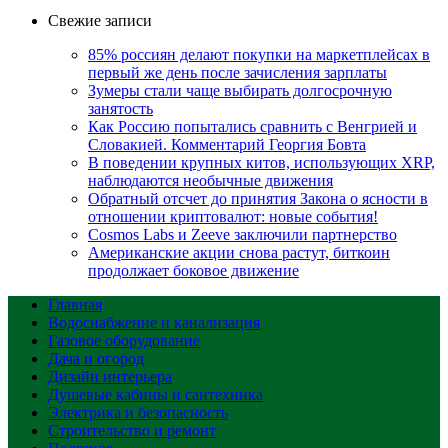
Свежие записи
85% россиян делают покупки на маркетплейсах в
первый же день после зачисления зарплаты
Зумеры стали чаще выбирать долгосрочную
занятость
Как Россию попытались сравнить с Венгрией и
Словакией. Комментарий Георгия Бовта
В поведении крупных китов, использующих XRP,
наблюдаются необычные движения
Обратный отсчет до принятия Закона о ясности в
отношении криптовалют: новые события!
Cosmos Labs и Zeeve заключили партнерство
Американские акции снова растут, биткоин
продолжает боковое движение
Главная
Водоснабжение и канализация
Газовое оборудование
Дача и огород
Дизайн интерьера
Душевые кабины и сантехника
Электрика и безопасность
Строительство и ремонт